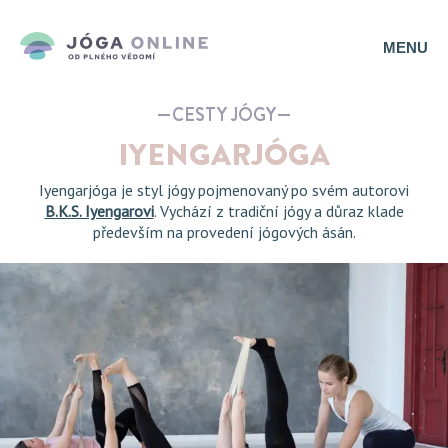
MENU
CESTY JÓGY
IYENGARJÓGA
Iyengarjóga je styl jógy pojmenovaný po svém autorovi
B.K.S. Iyengarovi
. Vychází z tradiční jógy a důraz klade
především na provedení jógových ásán.