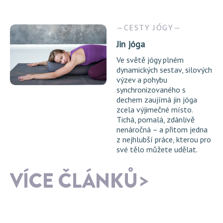
CESTY JÓGY
Jin jóga
Ve světě jógy plném
dynamických sestav, silových
výzev a pohybu
synchronizovaného s
dechem zaujímá jin jóga
zcela výjimečné místo.
Tichá, pomalá, zdánlivě
nenáročná – a přitom jedna
z nejhlubší práce, kterou pro
své tělo můžete udělat.
VÍCE ČLÁNKŮ