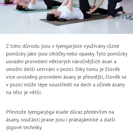
Z toho důvodu jsou v Iyengarjóze využívány různé
pomůcky jako jsou cihličky nebo opasky. Tyto pomůcky
usnadní provedení některých náročnějších ásan a
umožní delší setrvání v pozici. Díky tomu je člověk
více uvolněný, provedení ásany je přesnější, člověk se
v pozici může lépe soustředit na dech a účinek ásany
na tělo je větší.
Přestože Iyengarjóga klade důraz především na
ásany, součástí praxe jsou i pránájámické a další
jógové techniky.