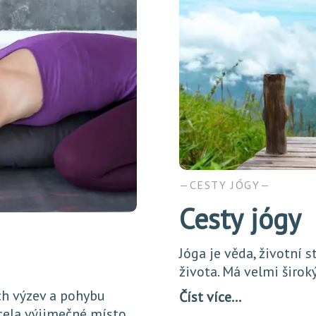
CESTY JÓGY
Cesty jógy
Jóga je věda, životní s
života. Má velmi široký
ch výzev a pohybu
Číst více…
cela výjimečné místo.