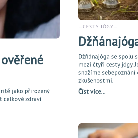
CESTY JÓGY
Džňánajóg
y ověřené
Džňánajóga se spolu s
mezi čtyři cesty jógy. 
snažíme sebepoznání d
zkušenostmi.
ritě jako přirozený
Číst více…
t celkové zdraví