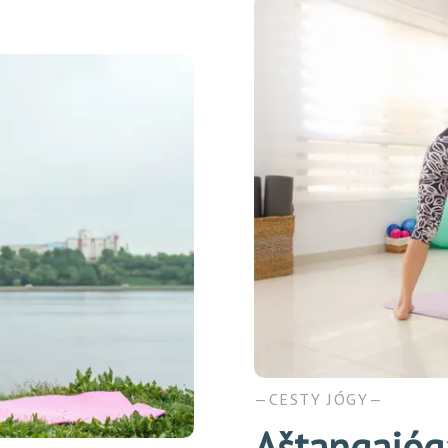
CESTY JÓGY
Aštangajóg