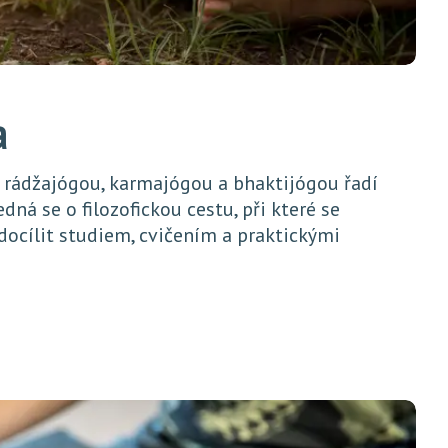
a
 rádžajógou, karmajógou a bhaktijógou řadí
Jedná se o filozofickou cestu, při které se
ocílit studiem, cvičením a praktickými