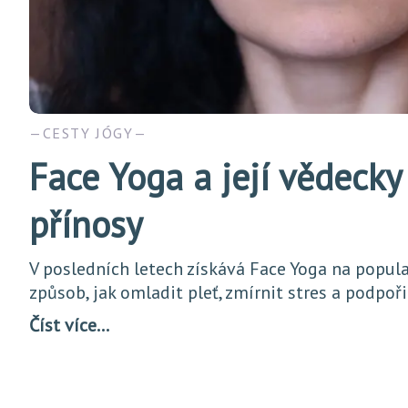
CESTY JÓGY
Face Yoga a její vědeck
přínosy
V posledních letech získává Face Yoga na popula
způsob, jak omladit pleť, zmírnit stres a podpoři
Číst více…