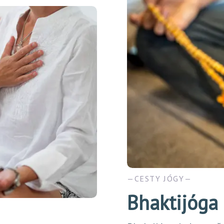
CESTY JÓGY
Bhaktijóga