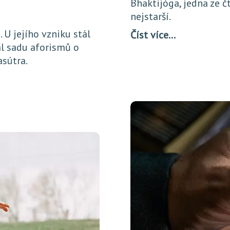
Bhaktijóga, jedna ze č
nejstarší.
U jejího vzniku stál
Číst více…
sal sadu aforismů o
sútra.