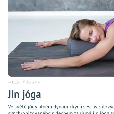
CESTY JÓGY
Jin jóga
Ve světě jógy plném dynamických sestav, silový
synchronizovaného s dechem zaujímá jin jóga z