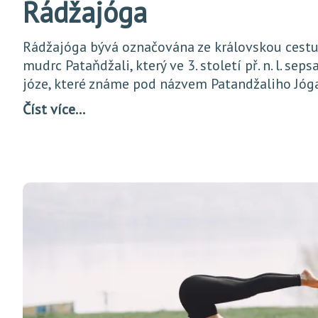
Rádžajóga
Rádžajóga bývá označována ze královskou cestu. 
mudrc Pataňdžali, který ve 3. století př. n. l. sep
józe, které známe pod názvem Patandžaliho Jóga
Číst více…