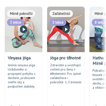
Mírně pokročilí
Začátečníci
Mírně p
3 lekce
3 lekce
8 lekcí
Vinyasa jóga
Jóga pro těhotné
Hatha j
Mírně p
Jemná vinyasa jóga.
Zdravotní a uvolňující
Uvědomění si
cvičení pro ženy v
Pokračujt
propojení pohybu s
těhotenství. Pro úplné
kousek dá
dechem, probuzení
začátečnice i
uvolnění, 
vnitřní síly a
pokročilé. 1.-3.trimestr
dechu, pr
podpoření stability.
a vědomé