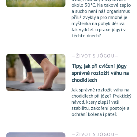
okolo 30°C. Na takové teplo
a sucho není náš organismus
příliš zvyklý a pro mnohé je
myšlenka na pohyb děsivá.
Jak vydržet u praxe jógy i v
těchto dnech?
ŽIVOT S JÓGOU
Tipy, jak při cvičení jógy
správně rozložit váhu na
chodidlech
Jak správně rozložit váhu na
chodidlech při józe? Praktický
návod, který zlepší vaši
stabilitu, zakoření postoje a
ochrání kolena i páteř.
ŽIVOT S JÓGOU