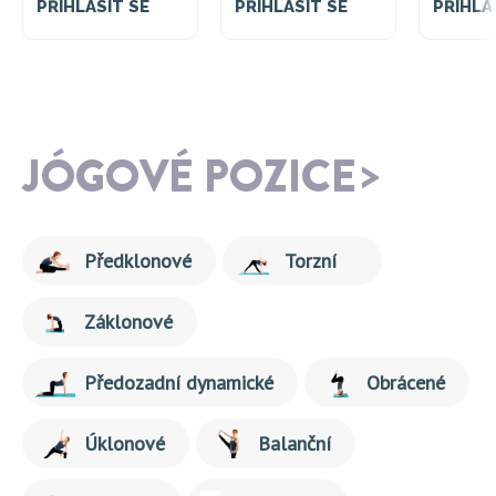
PŘIHLÁSIT SE
PŘIHLÁSIT SE
PŘIHLÁ
JÓGOVÉ POZICE
Předklonové
Torzní
Záklonové
Předozadní dynamické
Obrácené
Úklonové
Balanční