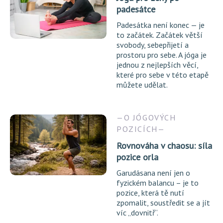
padesátce
Padesátka není konec — je
to začátek. Začátek větší
svobody, sebepřijetí a
prostoru pro sebe. A jóga je
jednou z nejlepších věcí,
které pro sebe v této etapě
můžete udělat.
O JÓGOVÝCH
POZICÍCH
Rovnováha v chaosu: síla
pozice orla
Garudásana není jen o
fyzickém balancu – je to
pozice, která tě nutí
zpomalit, soustředit se a jít
víc „dovnitř“.