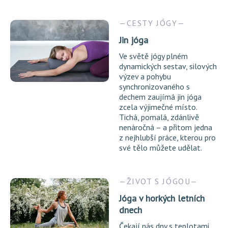
CESTY JÓGY
Jin jóga
Ve světě jógy plném
dynamických sestav, silových
výzev a pohybu
synchronizovaného s
dechem zaujímá jin jóga
zcela výjimečné místo.
Tichá, pomalá, zdánlivě
nenáročná – a přitom jedna
z nejhlubší práce, kterou pro
své tělo můžete udělat.
ŽIVOT S JÓGOU
Jóga v horkých letních
dnech
Čekají nás dny s teplotami