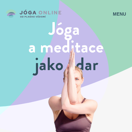
MENU
Jóga
a meditace
jako
dar