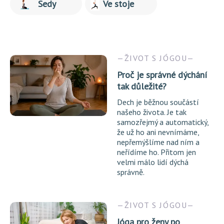
Sedy
Ve stoje
ŽIVOT S JÓGOU
Proč je správné dýchání
tak důležité?
Dech je běžnou součástí
našeho života. Je tak
samozřejmý a automatický,
že už ho ani nevnímáme,
nepřemýšlíme nad ním a
neřídíme ho. Přitom jen
velmi málo lidí dýchá
správně.
ŽIVOT S JÓGOU
Jóga pro ženy po