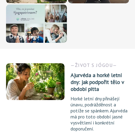
Darujte jógu
ŽIVOT S JÓGOU
Ajurvéda a horké letní
dny: jak podpořit tělo v
období pitta
Horké letní dny přinášejí
únavu, podrážděnost a
potíže se spánkem. Ajurvéda
má pro toto období jasné
vysvětlení i konkrétní
doporučení.