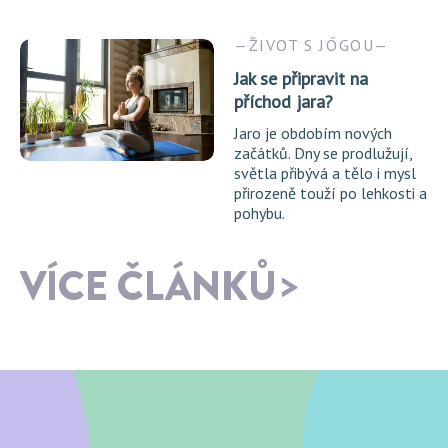
ŽIVOT S JÓGOU
Jak se připravit na
příchod jara?
Jaro je obdobím nových
začátků. Dny se prodlužují,
světla přibývá a tělo i mysl
přirozeně touží po lehkosti a
pohybu.
VÍCE ČLÁNKŮ