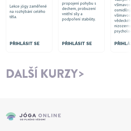
propojení pohybu s
všímavos
Lekce jógy zaměřené
dechem, probuzení
osmidílný
na rozhýbání celého
vnitřní síly a
všímavost
těla.
podpoření stability.
vědeckéh
nizozem
psycholo
PŘIHLÁSIT SE
PŘIHLÁSIT SE
PŘIHLÁ
DALŠÍ KURZY