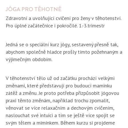
JÓGA PRO TĚHOTNÉ
Zdravotní a uvolňující cvičení pro ženy v těhotenství.
Pro úplné začátečnice i pokročilé. 1.-3.trimestr
Jedná se o speciální kurz jógy, sestavený přesně tak,
abychom společně hladce prošly tímto požehnaným a
výjimečným obdobím.
V těhotenství tělo už od začátku prochází velkými
změnami, které představují pro budoucí maminku
zátěž a změnu. Je proto potřeba přizpůsobit jógovou
praxi těmto změnám, například trochu zpomalit,
věnovat se více relaxačním a dechovým cvičením,
naslouchat své intuici a tím se ještě více spojit se
svým tělem a miminkem. Během kurzu si projdeme