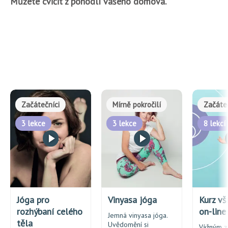
Můžete cvičit z pohodlí vašeho domova.
Začátečníci
Mírně pokročilí
Začáte
3 lekce
3 lekce
8 lekcí
Jóga pro
Vinyasa jóga
Kurz vš
rozhýbaní celého
on-line
Jemná vinyasa jóga.
těla
Uvědomění si
Vážným 