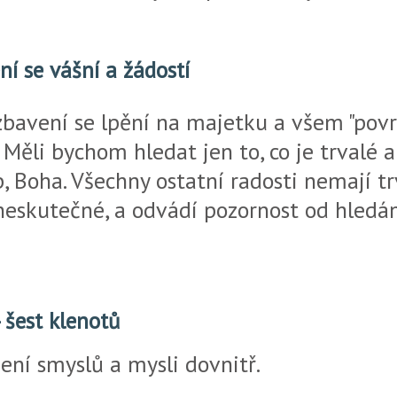
ní se vášní a žádostí
 zbavení se lpění na majetku a všem "pov
Měli bychom hledat jen to, co je trvalé 
p, Boha. Všechny ostatní radosti nemají t
 neskutečné, a odvádí pozornost od hledá
 šest klenotů
ení smyslů a mysli dovnitř.