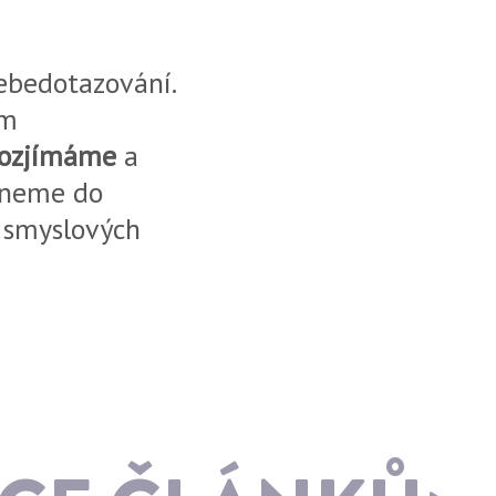
ebedotazování.
ím
rozjímáme
a
taneme do
d smyslových