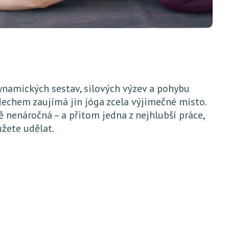
ynamických sestav, silových výzev a pohybu
echem zaujímá jin jóga zcela výjimečné místo.
ě nenáročná – a přitom jedna z nejhlubší práce,
ůžete udělat.