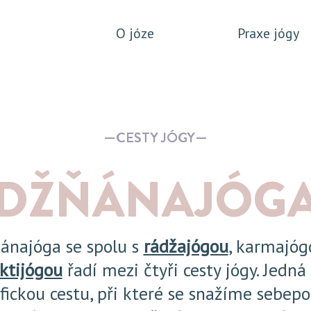
O józe
Praxe jógy
CESTY JÓGY
DŽŇÁNAJÓG
ánajóga se spolu s
rádžajógou
, karmajóg
ktijógou
řadí mezi čtyři cesty jógy. Jedná
ofickou cestu, při které se snažíme sebep