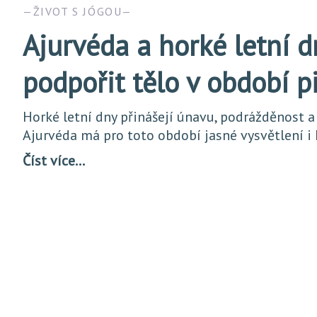
ŽIVOT S JÓGOU
Ajurvéda a horké letní d
podpořit tělo v období p
Horké letní dny přinášejí únavu, podrážděnost a
Ajurvéda má pro toto období jasné vysvětlení i
Číst více…