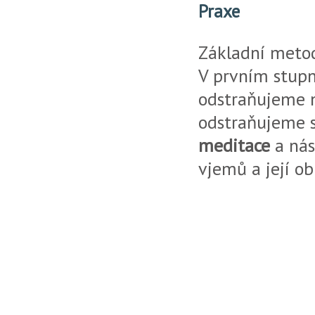
Praxe
Základní metod
V prvním stup
odstraňujeme 
odstraňujeme s
meditace
a ná
vjemů a její ob