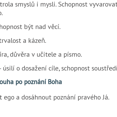
rola smyslů i mysli. Schopnost vyvarova
.
chopnost být nad věcí.
trvalost a kázeň.
íra, důvěra v učitele a písmo.
úsilí o dosažení cíle, schopnost soustředi
ouha po poznání Boha
 ego a dosáhnout poznání pravého Já.