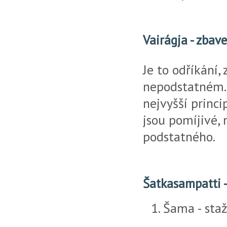
Vairágja - zbave
Je to odříkání,
nepodstatném. 
nejvyšší princi
jsou pomíjivé,
podstatného.
Šatkasampatti -
Šama - staž