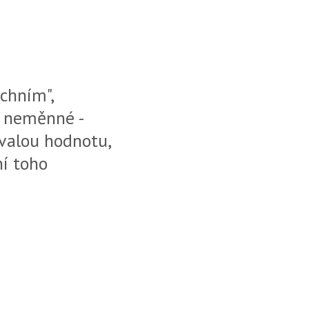
rchním",
a neměnné -
rvalou hodnotu,
ní toho