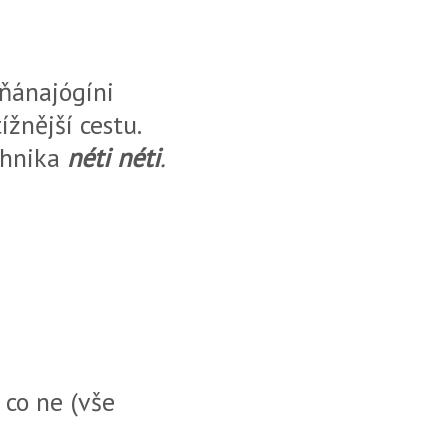
ňánajógíni
žnější cestu.
chnika
néti néti
.
 co ne (vše