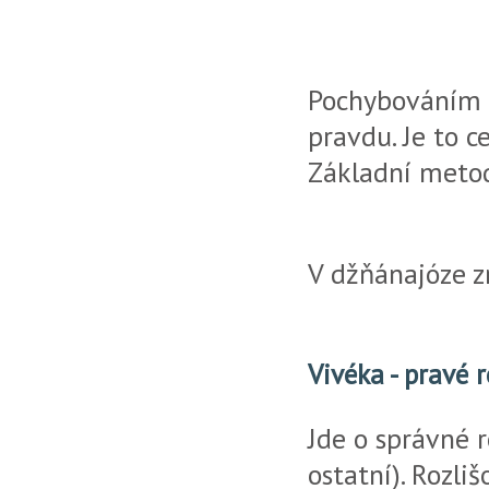
Pochybováním a
pravdu. Je to 
Základní meto
V džňánajóze z
Vivéka - pravé 
Jde o správné r
ostatní). Rozl