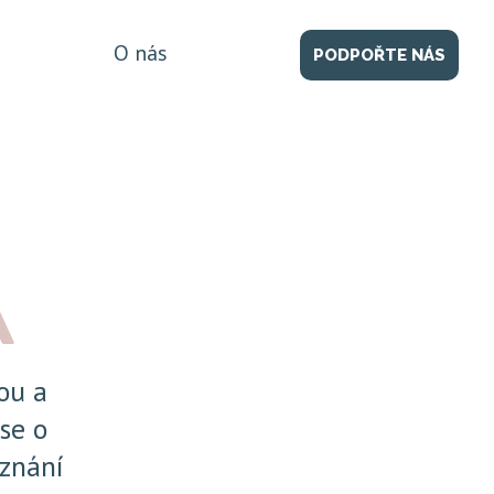
O nás
PODPOŘTE NÁS
A
ou a
 se o
oznání