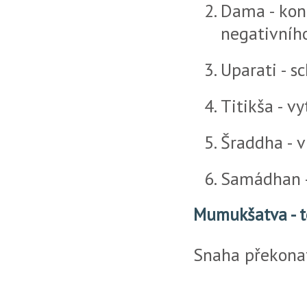
Dama - kont
negativního
Uparati - s
Titikša - vy
Šraddha - v
Samádhan - 
Mumukšatva - t
Snaha překonat