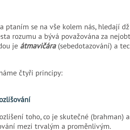
 ptaním se na vše kolem nás, hledají dž
cesta rozumu a bývá považována za nejobtí
dou je
átmavičára
(sebedotazování) a te
náme čtyři principy:
rozlišování
ozlišení toho, co je skutečné (brahman) a
išování mezi trvalým a proměnlivým.