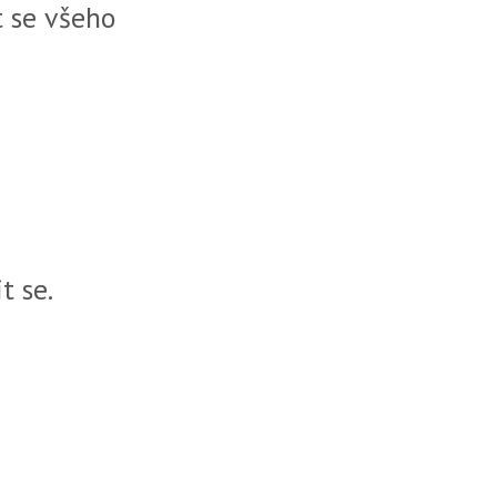
t se všeho
t se.