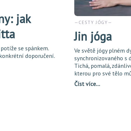
ny: jak
CESTY JÓGY
itta
Jin jóga
 potíže se spánkem.
Ve světě jógy plném d
 konkrétní doporučení.
synchronizovaného s d
Tichá, pomalá, zdánliv
kterou pro své tělo m
Číst více…