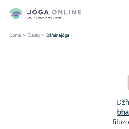
Domů
Články
Džňánajóga
Džň
bha
filoz