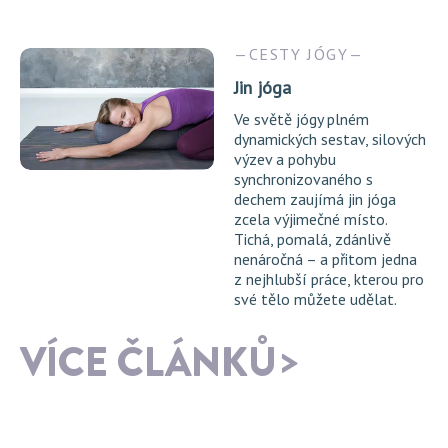
CESTY JÓGY
Jin jóga
Ve světě jógy plném
dynamických sestav, silových
výzev a pohybu
synchronizovaného s
dechem zaujímá jin jóga
zcela výjimečné místo.
Tichá, pomalá, zdánlivě
nenáročná – a přitom jedna
z nejhlubší práce, kterou pro
své tělo můžete udělat.
VÍCE ČLÁNKŮ