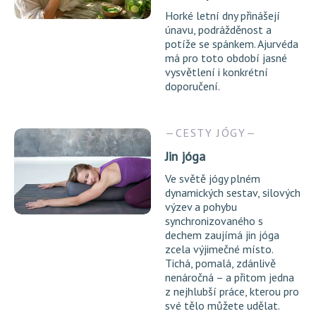
Horké letní dny přinášejí
únavu, podrážděnost a
potíže se spánkem. Ajurvéda
má pro toto období jasné
vysvětlení i konkrétní
doporučení.
CESTY JÓGY
Jin jóga
Ve světě jógy plném
dynamických sestav, silových
výzev a pohybu
synchronizovaného s
dechem zaujímá jin jóga
zcela výjimečné místo.
Tichá, pomalá, zdánlivě
nenáročná – a přitom jedna
z nejhlubší práce, kterou pro
své tělo můžete udělat.