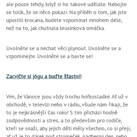
ale pouze tehdy, když si ho takové uděláte. Nebojte
se tolik, že se něco pokazí. Na příběh o tom, jak jste
upustili krocana, budete vzpomínat mnohem déle,
než na to, jak chutnala brusinková omáčka.
Uvolněte se a nechat věci plynout. Uvolněte se a
vzpomínejte. Uvolněte se a bavte se!
Zacvičte si jógu a buďte šťastní!
Vím, že Vánoce jsou vždy trochu hořkosladké. Ať už v
obchodě, v televizi nebo v rádiu, všude nám říkají, že
to je nejkrásnější čas roku! S tím přichází hodně
zodpovědnosti a stres, a to především pro rodiče,
kteří se snaží, aby jejich děti měly všechno, co si přejí,
ať už je to dárek pod stromeček, nádherný den, nebo