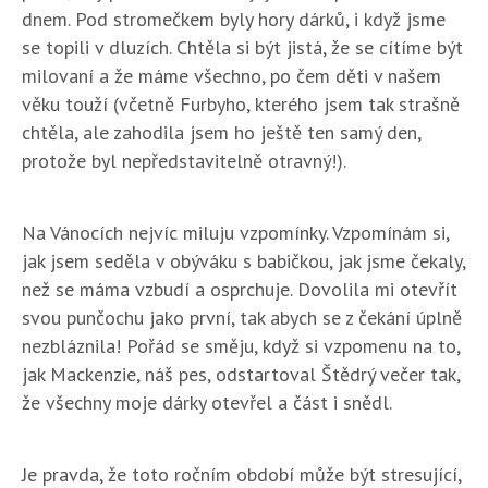
dnem. Pod stromečkem byly hory dárků, i když jsme
se topili v dluzích. Chtěla si být jistá, že se cítíme být
milovaní a že máme všechno, po čem děti v našem
věku touží (včetně Furbyho, kterého jsem tak strašně
chtěla, ale zahodila jsem ho ještě ten samý den,
protože byl nepředstavitelně otravný!).
Na Vánocích nejvíc miluju vzpomínky. Vzpomínám si,
jak jsem seděla v obýváku s babičkou, jak jsme čekaly,
než se máma vzbudí a osprchuje. Dovolila mi otevřít
svou punčochu jako první, tak abych se z čekání úplně
nezbláznila! Pořád se směju, když si vzpomenu na to,
jak Mackenzie, náš pes, odstartoval Štědrý večer tak,
že všechny moje dárky otevřel a část i snědl.
Je pravda, že toto ročním období může být stresující,