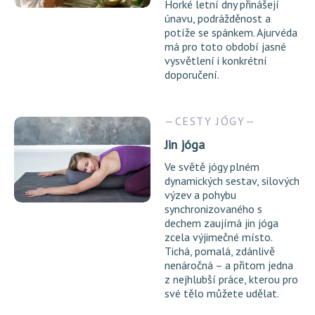
Horké letní dny přinášejí
únavu, podrážděnost a
potíže se spánkem. Ajurvéda
má pro toto období jasné
vysvětlení i konkrétní
doporučení.
CESTY JÓGY
Jin jóga
Ve světě jógy plném
dynamických sestav, silových
výzev a pohybu
synchronizovaného s
dechem zaujímá jin jóga
zcela výjimečné místo.
Tichá, pomalá, zdánlivě
nenáročná – a přitom jedna
z nejhlubší práce, kterou pro
své tělo můžete udělat.