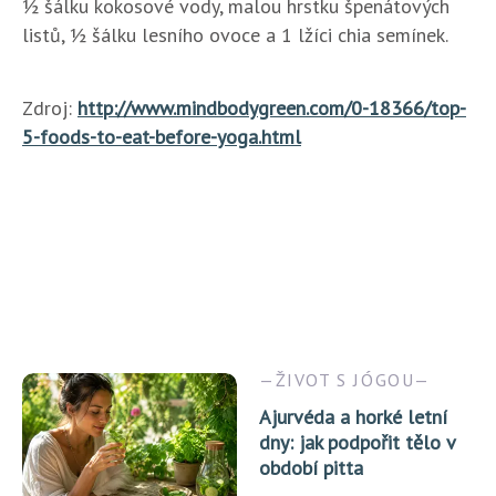
½ šálku kokosové vody, malou hrstku špenátových
listů, ½ šálku lesního ovoce a 1 lžíci chia semínek.
Zdroj:
http://www.mindbodygreen.com/0-18366/top-
5-foods-to-eat-before-yoga.html
ŽIVOT S JÓGOU
Ajurvéda a horké letní
dny: jak podpořit tělo v
období pitta