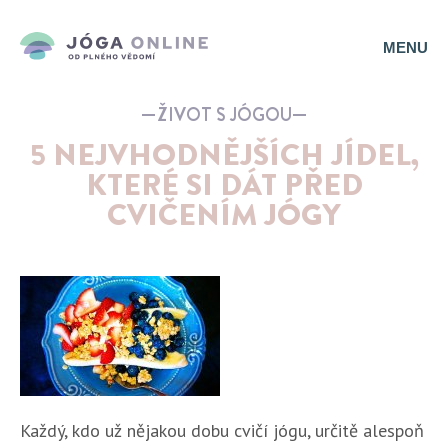
MENU
ŽIVOT S JÓGOU
5 NEJVHODNĚJŠÍCH JÍDEL,
KTERÉ SI DÁT PŘED
CVIČENÍM JÓGY
Každý, kdo už nějakou dobu cvičí jógu, určitě alespoň