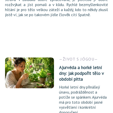
rozžvýkat a jíst pomali a v klidu. Rychlé bezmyšlenkovité
hltání je pro tělo velkou záteží a každý, kdo to někdy zkusil
jistě ví, jak se po takovém jídle člověk cítí špatně.
ŽIVOT S JÓGOU
Ajurvéda a horké letní
dny: jak podpořit tělo v
období pitta
Horké letní dny přinášejí
únavu, podrážděnost a
potíže se spánkem. Ajurvéda
má pro toto období jasné
vysvětlení i konkrétní
doporučení.