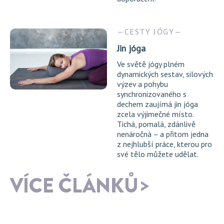
CESTY JÓGY
Jin jóga
Ve světě jógy plném
dynamických sestav, silových
výzev a pohybu
synchronizovaného s
dechem zaujímá jin jóga
zcela výjimečné místo.
Tichá, pomalá, zdánlivě
nenáročná – a přitom jedna
z nejhlubší práce, kterou pro
své tělo můžete udělat.
VÍCE ČLÁNKŮ