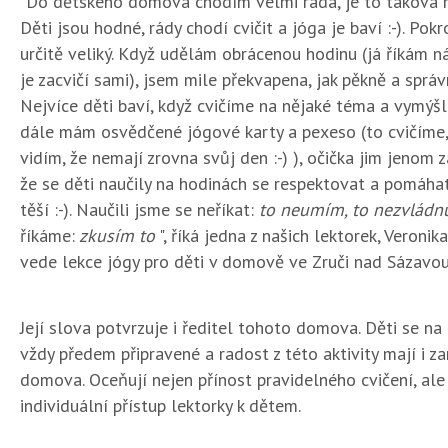
"Do dětského domova chodím velmi ráda, je to taková m
Děti jsou hodné, rády chodí cvičit a jóga je baví :-). Pok
určitě veliký. Když udělám obrácenou hodinu (já říkám n
je zacvičí sami), jsem mile překvapena, jak pěkně a správ
Nejvíce děti baví, když cvičíme na nějaké téma a vymýšlí
dále mám osvědčené jógové karty a pexeso (to cvičíme,
vidím, že nemají zrovna svůj den :-) ), očička jim jenom za
že se děti naučily na hodinách se respektovat a pomáhat
těší :-). Naučili jsme se neříkat:
to neumím, to nezvládn
říkáme:
zkusím to
", říká jedna z našich lektorek, Veronik
vede lekce jógy pro děti v domově ve Zruči nad Sázavou
Její slova potvrzuje i ředitel tohoto domova. Děti se na c
vždy předem připravené a radost z této aktivity mají i z
domova. Oceňují nejen přínost pravidelného cvičení, ale 
individuální přístup lektorky k dětem.