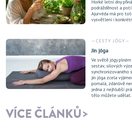
Horké letní dny přiná
podrážděnost a potí
Ajurvéda má pro tot
vysvětlení i konkrét
CESTY JÓGY
Jin jóga
Ve světě jógy plném
sestav, silových výz
synchronizovaného 
jin jóga zcela výjime
pomalá, zdánlivě ne
jedna z nejhlubší pr
tělo můžete udělat.
VÍCE ČLÁNKŮ