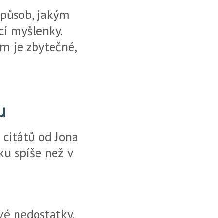
 způsob, jakým
cí myšlenky.
m je zbytečné,
u
 citátů od Jona
ku spíše než v
vé nedostatky,