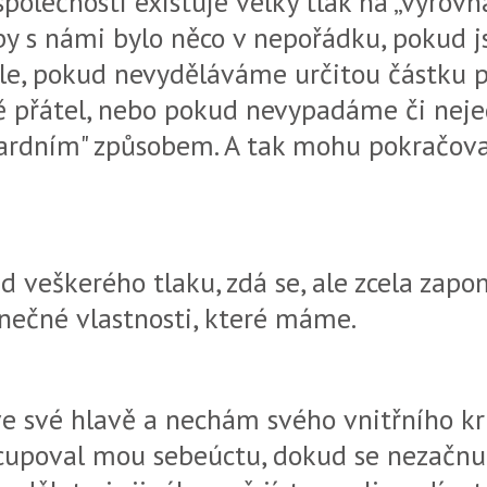
polečnosti existuje velký tlak na „vyrov
yby s námi bylo něco v nepořádku, pokud 
gle, pokud nevyděláváme určitou částku 
přátel, nebo pokud nevypadáme či nej
ardním" způsobem. A tak mohu pokračov
d veškerého tlaku, zdá se, ale zcela za
inečné vlastnosti, které máme.
e své hlavě a nechám svého vnitřního kri
cupoval mou sebeúctu, dokud se nezačnu