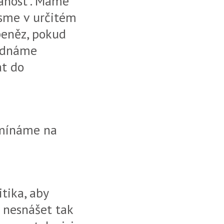
nanost". Máme
jsme v určitém
peněz, pokud
ednáme
at do
pomínáme na
tika, aby
 nesnášet tak