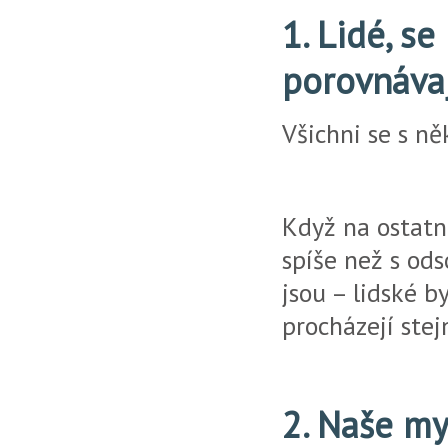
1. Lidé, s
porovnávaj
Všichni se s 
Když na ostatn
spíše než s ods
jsou – lidské b
procházejí stej
2. Naše my