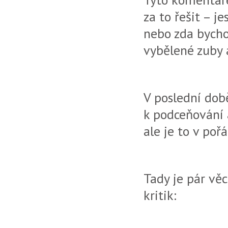
za to řešit – j
nebo zda bych
vybělené zuby 
V poslední době
k podceňování 
ale je to v poř
Tady je pár věc
kritik: