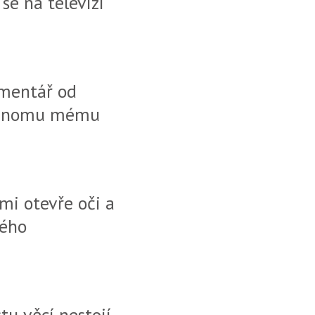
se na televizi
omentář od
 jednomu mému
i otevře oči a
mého
u věcí nestojí