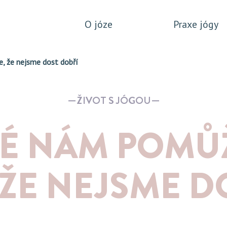
O józe
Praxe jógy
e, že nejsme dost dobří
ŽIVOT S JÓGOU
RÉ NÁM POMŮ
 ŽE NEJSME D