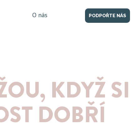
O nás
PODPOŘTE NÁS
ŽOU, KDYŽ SI
OST DOBŘÍ