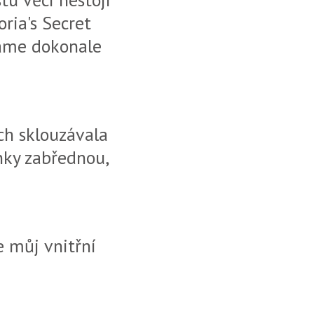
oria's Secret
máme dokonale
ch sklouzávala
nky zabřednou,
e můj vnitřní