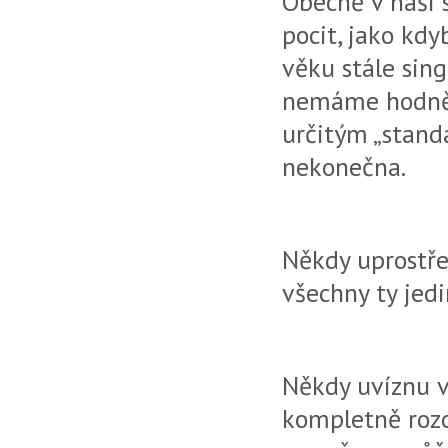
Obecně v naší s
pocit, jako kd
věku stále sin
nemáme hodně 
určitým „stand
nekonečna.
Někdy uprostře
všechny ty jed
Někdy uvíznu v
kompletně roz