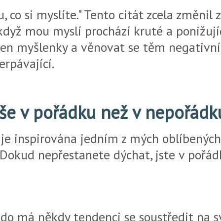
 co si myslíte." Tento citát zcela změnil
když mou myslí prochází kruté a ponižují
jen myšlenky a věnovat se těm negativní
rpávající.
íše v pořádku než v nepořádk
je inspirována jedním z mých oblíbených
 "Dokud nepřestanete dýchat, jste v pořád
do má někdy tendenci se soustředit na s