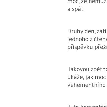
moc, že nemůžu 
a spát.
Druhý den, zat
jednoho z čten
příspěvku přeži
Takovou zpětno
ukáže, jak moc
vehementního v
Tyto komentáře