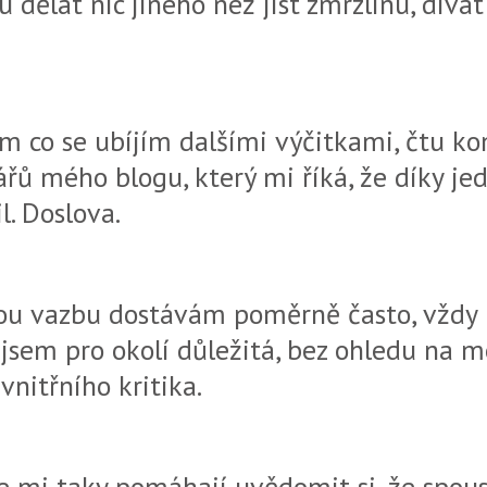
dělat nic jiného než jíst zmrzlinu, dívat 
ím co se ubíjím dalšími výčitkami, čtu k
ářů mého blogu, který mi říká, že díky
l. Doslova.
u vazbu dostávám poměrně často, vždy m
 jsem pro okolí důležitá, bez ohledu na 
nitřního kritika.
 mi taky pomáhají uvědomit si, že spoust