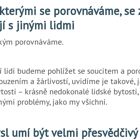
e kterými se porovnáváme, se
í s jinými lidmi
někým porovnáváme.
í lidi budeme pohlížet se soucitem a p
ouzením a žárlivostí, uvidíme je takové,
ytosti – krásně nedokonalé lidské bytosti,
nými problémy, jako my všichni.
sl umí být velmi přesvědčivý