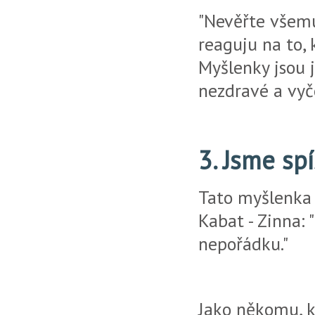
"Nevěřte všemu,
reaguju na to, 
Myšlenky jsou 
nezdravé a vyče
3. Jsme sp
Tato myšlenka 
Kabat - Zinna:
nepořádku."
Jako někomu, k