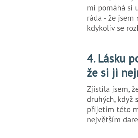
mi pomáhá si u
ráda - že jsem
kdykoliv se ro
4. Lásku p
že si ji n
Zjistila jsem, 
druhých, když 
přijetím této m
největším dare