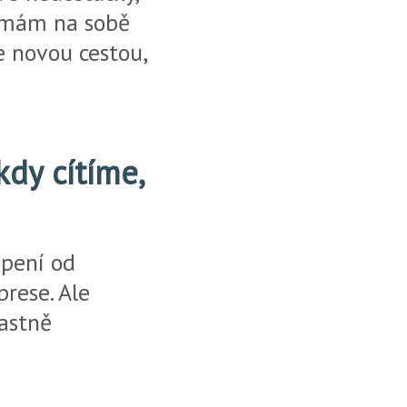
é mám na sobě
e novou cestou,
kdy cítíme,
opení od
rese. Ale
lastně