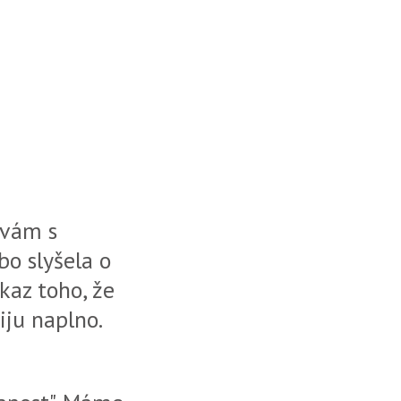
ávám s
bo slyšela o
kaz toho, že
iju naplno.