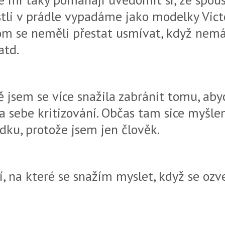
estli v prádle vypadáme jako modelky Vict
om se neměli přestat usmívat, když ne
atd.
 jsem se více snažila zabránit to
mu, aby
a sebe kritizování. Občas tam sice myšle
ádku, protože jsem jen člověk.
í, na které se snažím myslet, když se ozv