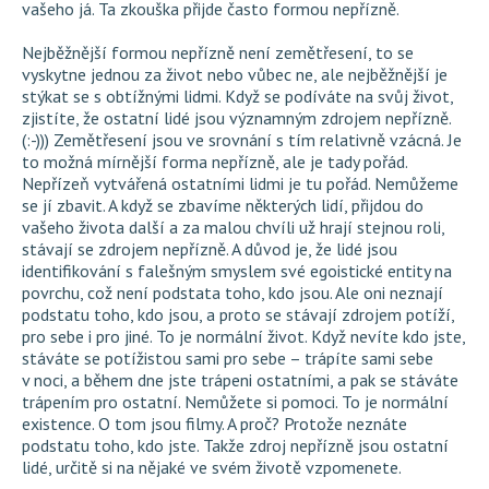
vašeho já. Ta zkouška přijde často formou nepřízně.
Nejběžnější formou nepřízně není zemětřesení, to se
vyskytne jednou za život nebo vůbec ne, ale nejběžnější je
stýkat se s obtížnými lidmi. Když se podíváte na svůj život,
zjistíte, že ostatní lidé jsou významným zdrojem nepřízně.
(:-))) Zemětřesení jsou ve srovnání s tím relativně vzácná. Je
to možná mírnější forma nepřízně, ale je tady pořád.
Nepřízeň vytvářená ostatními lidmi je tu pořád. Nemůžeme
se jí zbavit. A když se zbavíme některých lidí, přijdou do
vašeho života další a za malou chvíli už hrají stejnou roli,
stávají se zdrojem nepřízně. A důvod je, že lidé jsou
identifikování s falešným smyslem své egoistické entity na
povrchu, což není podstata toho, kdo jsou. Ale oni neznají
podstatu toho, kdo jsou, a proto se stávají zdrojem potíží,
pro sebe i pro jiné. To je normální život. Když nevíte kdo jste,
stáváte se potížistou sami pro sebe – trápíte sami sebe
v noci, a během dne jste trápeni ostatními, a pak se stáváte
trápením pro ostatní. Nemůžete si pomoci. To je normální
existence. O tom jsou filmy. A proč? Protože neznáte
podstatu toho, kdo jste. Takže zdroj nepřízně jsou ostatní
lidé, určitě si na nějaké ve svém životě vzpomenete.