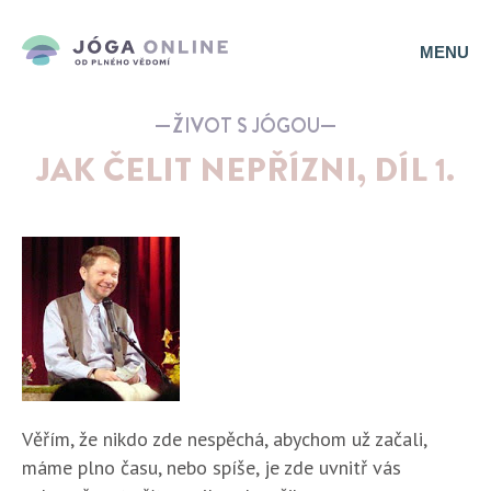
MENU
ŽIVOT S JÓGOU
JAK ČELIT NEPŘÍZNI, DÍL 1.
Věřím, že nikdo zde nespěchá, abychom už začali,
máme plno času, nebo spíše, je zde uvnitř vás