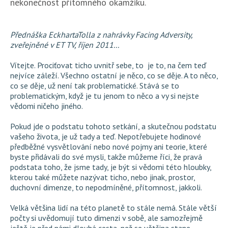
nekonečnost přítomného okamžiku.
Přednáška EckhartaTolla z nahrávky Facing Adversity,
zveřejněné v ET TV, říjen 2011...
Vítejte. Prociťovat ticho uvnitř sebe, to je to, na čem teď
nejvíce záleží. Všechno ostatní je něco, co se děje. A to něco,
co se děje, už není tak problematické. Stává se to
problematickým, když je tu jenom to něco a vy si nejste
vědomi ničeho jiného.
Pokud jde o podstatu tohoto setkání, a skutečnou podstatu
vašeho života, je už tady a teď. Nepotřebujete hodinové
předběžné vysvětlování nebo nové pojmy ani teorie, které
byste přidávali do své mysli, takže můžeme říci, že pravá
podstata toho, že jsme tady, je být si vědomi této hloubky,
kterou také můžete nazývat ticho, nebo jinak, prostor,
duchovní dimenze, to nepodmíněné, přítomnost, jakkoli.
Velká většina lidí na této planetě to stále nemá. Stále větší
počty si uvědomují tuto dimenzi v sobě, ale samozřejmě