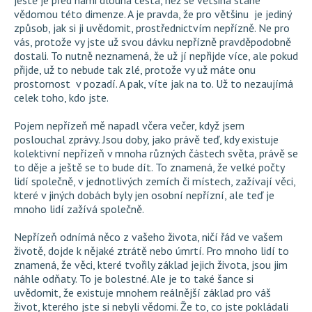
ještě je před námi dlouhá cesta, než se většina stane
vědomou této dimenze. A je pravda, že pro většinu je jediný
způsob, jak si ji uvědomit, prostřednictvím nepřízně. Ne pro
vás, protože vy jste už svou dávku nepřízně pravděpodobně
dostali. To nutně neznamená, že už jí nepřijde více, ale pokud
přijde, už to nebude tak zlé, protože vy už máte onu
prostornost v pozadí. A pak, víte jak na to. Už to nezaujímá
celek toho, kdo jste.
Pojem nepřízeň mě napadl včera večer, když jsem
poslouchal zprávy. Jsou doby, jako právě teď, kdy existuje
kolektivní nepřízeň v mnoha různých částech světa, právě se
to děje a ještě se to bude dít. To znamená, že velké počty
lidí společně, v jednotlivých zemích či místech, zažívají věci,
které v jiných dobách byly jen osobní nepřízní, ale teď je
mnoho lidí zažívá společně.
Nepřízeň odnímá něco z vašeho života, ničí řád ve vašem
životě, dojde k nějaké ztrátě nebo úmrtí. Pro mnoho lidí to
znamená, že věci, které tvořily základ jejich života, jsou jim
náhle odňaty. To je bolestné. Ale je to také šance si
uvědomit, že existuje mnohem reálnější základ pro váš
život, kterého jste si nebyli vědomi. Že to, co jste pokládali