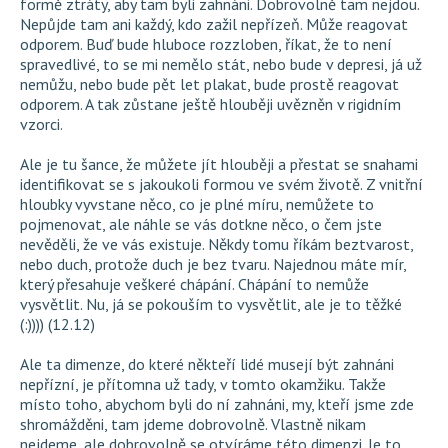
formě ztráty, aby tam byli zahnáni. Dobrovolně tam nejdou.
Nepůjde tam ani každý, kdo zažil nepřízeň. Může reagovat
odporem. Buď bude hluboce rozzloben, říkat, že to není
spravedlivé, to se mi nemělo stát, nebo bude v depresi, já už
nemůžu, nebo bude pět let plakat, bude prostě reagovat
odporem. A tak zůstane ještě hlouběji uvězněn v rigidním
vzorci.
Ale je tu šance, že můžete jít hlouběji a přestat se snahami
identifikovat se s jakoukoli formou ve svém životě. Z vnitřní
hloubky vyvstane něco, co je plné míru, nemůžete to
pojmenovat, ale náhle se vás dotkne něco, o čem jste
nevěděli, že ve vás existuje. Někdy tomu říkám beztvarost,
nebo duch, protože duch je bez tvaru. Najednou máte mír,
který přesahuje veškeré chápání. Chápání to nemůže
vysvětlit. Nu, já se pokouším to vysvětlit, ale je to těžké
(:)))) (12.12)
Ale ta dimenze, do které někteří lidé musejí být zahnáni
nepřízní, je přítomna už tady, v tomto okamžiku. Takže
místo toho, abychom byli do ní zahnáni, my, kteří jsme zde
shromážděni, tam jdeme dobrovolně. Vlastně nikam
nejdeme, ale dobrovolně se otvíráme této dimenzi. Je to