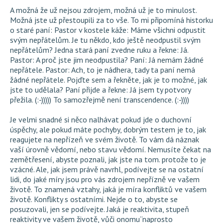
A možná že už nejsou zdrojem, možná už je to minulost.
Možná jste už přestoupili za to vše. To mi připomíná historku
o staré paní: Pastor v kostele káže: Máme všichni odpustit
svým nepřátelům. Je tu někdo, kdo ještě neodpustil svým
nepřátelům? Jedna stará paní zvedne ruku a řekne: Já.
Pastor: A proč jste jim neodpustila? Paní: Já nemám žádné
nepřátele. Pastor: Ach, to je nádhera, tady ta paní nemá
žádné nepřátele. Pojďte sem a řekněte, jak je to možné, jak
jste to udělala? Paní přijde a řekne: Já jsem ty potvory
přežila. (:-))))) To samozřejmě není transcendence. (:-))))
Je velmi snadné si něco nalhávat pokud jde o duchovní
úspěchy, ale pokud máte pochyby, dobrým testem je to, jak
reagujete na nepřízeň ve svém životě. To vám dá náznak
vaší úrovně vědomí, nebo stavu vědomí. Nemusíte čekat na
zemětřesení, abyste poznali, jak jste na tom. protože to je
vzácné. Ale, jak jsem právě navrhl, podívejte se na ostatní
lidi, do jaké míry jsou pro vás zdrojem nepřízně ve vašem
životě. To znamená vztahy, jaká je míra konfliktů ve vašem
životě. Konflikty s ostatními. Nejde o to, abyste se
posuzovali, jen se podívejte. Jaká je reaktivita, stupeň
reaktivity ve vašem životě, vůči onomu“naprosto