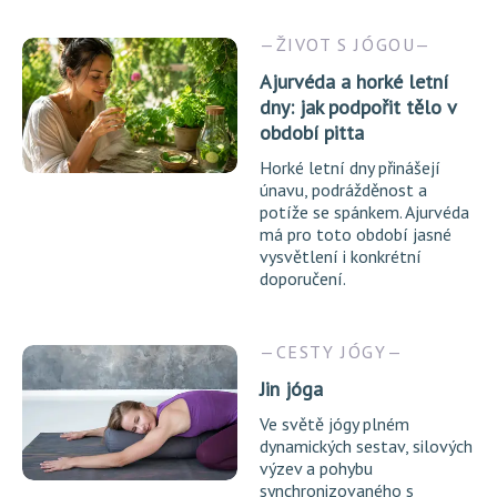
ŽIVOT S JÓGOU
Ajurvéda a horké letní
dny: jak podpořit tělo v
období pitta
Horké letní dny přinášejí
únavu, podrážděnost a
potíže se spánkem. Ajurvéda
má pro toto období jasné
vysvětlení i konkrétní
doporučení.
CESTY JÓGY
Jin jóga
Ve světě jógy plném
dynamických sestav, silových
výzev a pohybu
synchronizovaného s