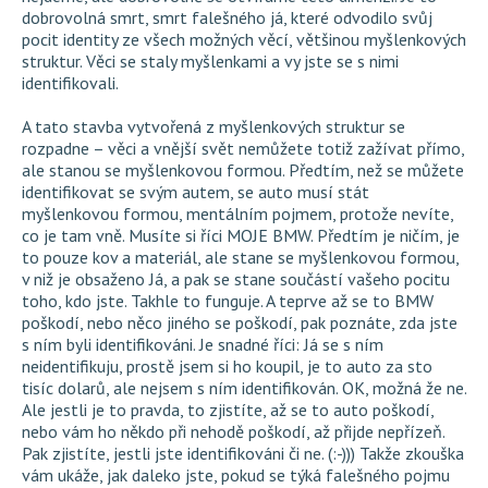
dobrovolná smrt, smrt falešného já, které odvodilo svůj
pocit identity ze všech možných věcí, většinou myšlenkových
struktur. Věci se staly myšlenkami a vy jste se s nimi
identifikovali.
A tato stavba vytvořená z myšlenkových struktur se
rozpadne – věci a vnější svět nemůžete totiž zažívat přímo,
ale stanou se myšlenkovou formou. Předtím, než se můžete
identifikovat se svým autem, se auto musí stát
myšlenkovou formou, mentálním pojmem, protože nevíte,
co je tam vně. Musíte si říci MOJE BMW. Předtím je ničím, je
to pouze kov a materiál, ale stane se myšlenkovou formou,
v niž je obsaženo Já, a pak se stane součástí vašeho pocitu
toho, kdo jste. Takhle to funguje. A teprve až se to BMW
poškodí, nebo něco jiného se poškodí, pak poznáte, zda jste
s ním byli identifikováni. Je snadné říci: Já se s ním
neidentifikuju, prostě jsem si ho koupil, je to auto za sto
tisíc dolarů, ale nejsem s ním identifikován. OK, možná že ne.
Ale jestli je to pravda, to zjistíte, až se to auto poškodí,
nebo vám ho někdo při nehodě poškodí, až přijde nepřízeň.
Pak zjistíte, jestli jste identifikováni či ne. (:-))) Takže zkouška
vám ukáže, jak daleko jste, pokud se týká falešného pojmu