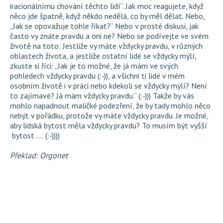
iracionálnímu chování těchto lidí“. Jak moc reagujete, když
něco jde špatně, když někdo nedělá, co by měl dělat. Nebo,
„Jak se opovažuje tohle říkat?“ Nebo v prosté diskusi, jak
často vy znáte pravdu a oni ne? Nebo se podívejte ve svém
životě na toto: Jestliže vy máte vždycky pravdu, v různých
oblastech života, a jestliže ostatní lidé se vždycky mýlí,
zkuste si říci: „Jak je to možné, že já mám ve svých
pohledech vždycky pravdu (:-)), a všichni ti lidé v mém
osobním životě i v práci nebo kdekoli se vždycky mýlí? Není
to zajímavé? Já mám vždycky pravdu.“ (:-))) Takže by vás
mohlo napadnout maličké podezření, že by tady mohlo něco
nebýt v pořádku, protože vy máte vždycky pravdu. Je možné,
aby lidská bytost měla vždycky pravdu? To musím být vyšší
bytost .... (:-))))
Překlad: Orgonet