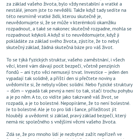
za základ vašeho života, bylo vždy nestabilní a vratké a
nestálé, jenom jste to nevěděli. Takže když tady sedíte na
této nesmírně vratké židli, kterou skutečně je,
neuvědomujete si, že se může v kterémkoli okamžiku
rozpadnout, a také se nakonec skutečně rozpadne, mohla se
rozpadnout kdykoli. A když si to neuvědomujete, když ji
pokládáte za základ svého života, zjistíte, že to nebyl
skutečný základ, žádná skutečná báze pro váš život.
To se týká fyzických struktur, vašeho zaměstnání, i všech
věcí, které vám dávají pocit bezpečí, včetně penzijních
fondů – ani tyto věci nemusejí trvat. Investice – jeden den
vypadají tak solidně, a příští den si přečtete noviny a
uvědomíte si, že nebyly vůbec solidní. Nebo fyzické struktury
– dům – vypadá tak pevný a není to tak, stačí trochu pohybu
a je po něm. A to, co vidíte jako takzvaně váš život, se
rozpadá, a je to bolestné. Nepopíráme, že to není bolestné.
Je to bolestné. Ale je to pro lidi i šance, příležitost jít
hlouběji a uvědomit si základ, pravý základ bezpečí, který
nemá nic společného s vnějšími věcmi vašeho života.
Zdá se, že pro mnoho lidí je nezbytné zažít nepřízeň ve