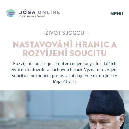
MENU
ŽIVOT S JÓGOU
NASTAVOVÁNÍ HRANIC A
ROZVÍJENÍ SOUCITU
Rozvíjení soucitu je tématem nejen jógy, ale i dalších
životních filozofií a duchovních nauk. Význam rozvíjení
soucitu a pochopení pro ostatní najdeme mimo jiné i v
Jógasútrách.