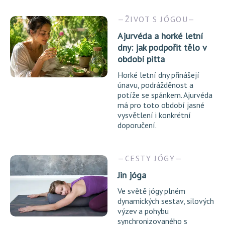
ŽIVOT S JÓGOU
Ajurvéda a horké letní
dny: jak podpořit tělo v
období pitta
Horké letní dny přinášejí
únavu, podrážděnost a
potíže se spánkem. Ajurvéda
má pro toto období jasné
vysvětlení i konkrétní
doporučení.
CESTY JÓGY
Jin jóga
Ve světě jógy plném
dynamických sestav, silových
výzev a pohybu
synchronizovaného s