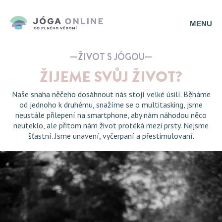
MENU
ŽIVOT S JÓGOU
ŽIJEME SVŮJ ŽIVOT?
Naše snaha něčeho dosáhnout nás stojí velké úsilí. Běháme
od jednoho k druhému, snažíme se o multitasking, jsme
neustále přilepení na smartphone, aby nám náhodou něco
neuteklo, ale přitom nám život protéká mezi prsty. Nejsme
šťastní. Jsme unavení, vyčerpaní a přestimulovaní.