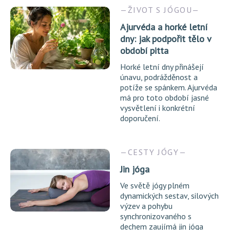
ŽIVOT S JÓGOU
Ajurvéda a horké letní
dny: jak podpořit tělo v
období pitta
Horké letní dny přinášejí
únavu, podrážděnost a
potíže se spánkem. Ajurvéda
má pro toto období jasné
vysvětlení i konkrétní
doporučení.
CESTY JÓGY
Jin jóga
Ve světě jógy plném
dynamických sestav, silových
výzev a pohybu
synchronizovaného s
dechem zaujímá jin jóga