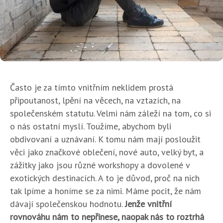
Často je za tímto vnitřním neklidem prostá
připoutanost, lpění na věcech, na vztazích, na
společenském statutu. Velmi nám záleží na tom, co si
o nás ostatní myslí. Toužíme, abychom byli
obdivovaní a uznávaní. K tomu nám mají posloužit
věci jako značkové oblečení, nové auto, velký byt, a
zážitky jako jsou různé workshopy a dovolené v
exotických destinacích. A to je důvod, proč na nich
tak lpíme a honíme se za nimi. Máme pocit, že nám
dávají společenskou hodnotu.
Jenže vnitřní
rovnováhu nám to nepřinese, naopak nás to roztrhá