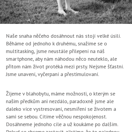
Naše snaha něčeho dosáhnout nás stojí velké úsilí.
Běháme od jednoho k druhému, snažíme se o
multitasking, jsme neustále přilepení na náš
smartphone, aby nám náhodou něco neuteklo, ale
přitom nám život protéká mezi prsty. Nejsme šťastní.
Jsme unavení, vyčerpaní a přestimulovaní.
Žijeme v blahobytu, máme možnosti, o kterým se
našim předkům ani nezdálo, paradoxně jsme ale
daleko více vystresovaní, nesmíření se životem a
sami se sebou. Cítíme věčnou nespokojenost.
Dosáhneme jednoho cíle a už koukáme po dalším.
Pokud se chceme zastavit, zjistíme, že to najednou