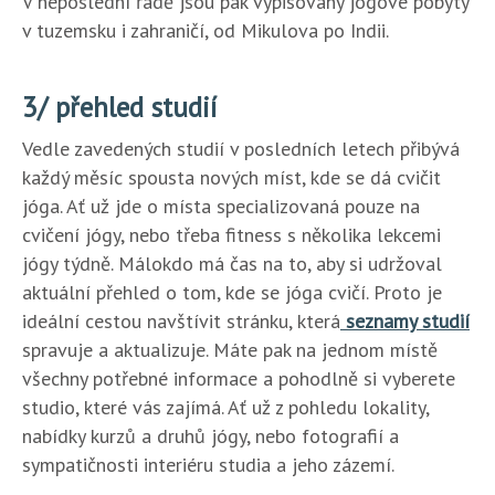
V neposlední řadě jsou pak vypisovány jógové pobyty
v tuzemsku i zahraničí, od Mikulova po Indii.
3/ přehled studií
Vedle zavedených studií v posledních letech přibývá
každý měsíc spousta nových míst, kde se dá cvičit
jóga. Ať už jde o místa specializovaná pouze na
cvičení jógy, nebo třeba fitness s několika lekcemi
jógy týdně. Málokdo má čas na to, aby si udržoval
aktuální přehled o tom, kde se jóga cvičí. Proto je
ideální cestou navštívit stránku, která
seznamy studií
spravuje a aktualizuje. Máte pak na jednom místě
všechny potřebné informace a pohodlně si vyberete
studio, které vás zajímá. Ať už z pohledu lokality,
nabídky kurzů a druhů jógy, nebo fotografií a
sympatičnosti interiéru studia a jeho zázemí.