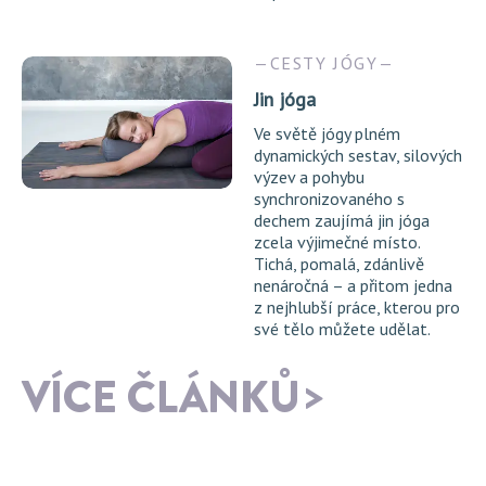
CESTY JÓGY
Jin jóga
Ve světě jógy plném
dynamických sestav, silových
výzev a pohybu
synchronizovaného s
dechem zaujímá jin jóga
zcela výjimečné místo.
Tichá, pomalá, zdánlivě
nenáročná – a přitom jedna
z nejhlubší práce, kterou pro
své tělo můžete udělat.
VÍCE ČLÁNKŮ