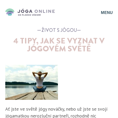
MENU
ŽIVOT S JÓGOU
4 TIPY, JAK SE VYZNAT V
JÓGOVÉM SVĚTĚ
Ať jste ve světě jógy nováčky, nebo už jste se svojí
jógamatkou nerozluční partneři, rozhodně nic