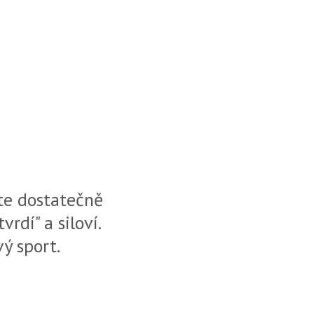
ste dostatečně
vrdí" a siloví.
vý sport.