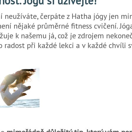
ost. Jógu si užívejte!
ní neužíváte, čerpáte z Hatha jógy jen 
není nějaké průměrné fitness cvičení. Jóg
ižuje k našemu já, což je zdrojem nekoneč
 radost při každé lekci a v každé chvíli 