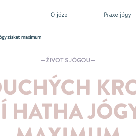
O józe
Praxe jógy
 jógy získat maximum
ŽIVOT S JÓGOU
DUCHÝCH KROK
Í HATHA JÓGY
MAXIMUM