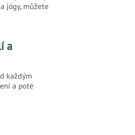
a jógy, můžete
í a
řed každým
ení a poté