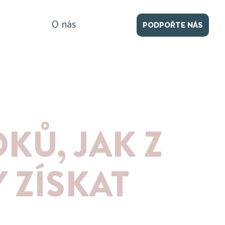
O nás
PODPOŘTE NÁS
Ů, JAK Z
 ZÍSKAT