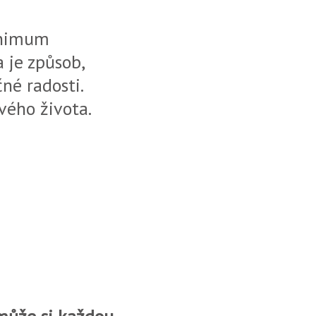
minimum
a je způsob,
né radosti.
svého života.