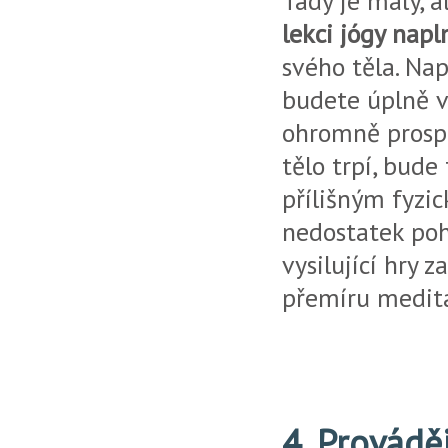
Tady je malý, a
lekci jógy napl
svého těla. Na
budete úplně v
ohromně prospě
tělo trpí, bude
přílišným fyzi
nedostatek poh
vysilující hry z
přemíru medit
4. Prováděj