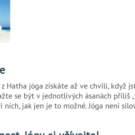
te
 z Hatha jóga získáte až ve chvíli, když j
ažte se být v
jednotlivých ásanách příliš „t
i nich, jak jen je to možné. Jóga není silo