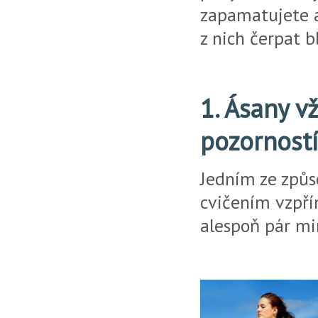
zapamatujete a
z nich čerpat b
1. Ásany v
pozornost
Jedním ze způs
cvičením vzpří
alespoň pár mi