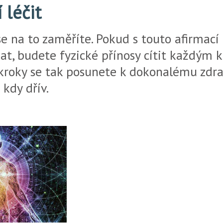
 léčit
se na to zaměříte. Pokud s touto afirmací
t, budete fyzické přínosy cítit každým
kroky se tak posunete k dokonalému zdrav
 kdy dřív.