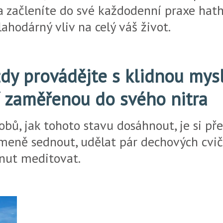
 začleníte do své každodenní praxe hath
lahodárný vliv na celý váš život.
ždy provádějte s klidnou mysl
í zaměřenou do svého nitra
obů, jak tohoto stavu dosáhnout, je si p
meně sednout, udělat pár dechových cvič
nut meditovat.