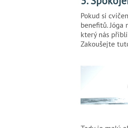
3. Spokojen
Pokud si cviče
benefitů. Jóga 
který nás přibl
Zakoušejte tuto