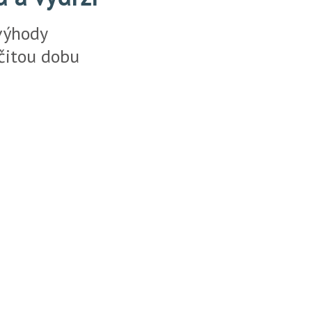
výhody
rčitou dobu