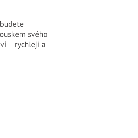
 budete
 kouskem svého
í – rychleji a