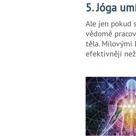
5. Jóga umí
Ale jen pokud 
vědomě pracova
těla. Mílovými 
efektivněji než