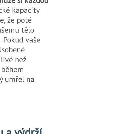
může si každou
ické kapacity
e, že poté
vašemu tělo
. Pokud vaše
působené
livé než
e během
erý umřel na
u a výdrží