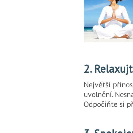
2. Relaxuj
Největší přínos
uvolnění. Nesn
Odpočiňte si př