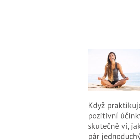
Když praktikuj
pozitivní účink
skutečně ví, ja
pár jednoduchý