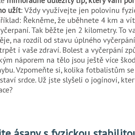
le
mimořádně důležitý tip, který vám po
no užít
: Vždy využívejte jen polovinu fyz
příklad: Řekněme, že uběhnete 4 km a vít
yčerpaní. Tak běžte jen 2 kilometry. To 
je, na rozdíl od stavu úplného vyčerpání
 trpět i vaše zdraví. Bolest a vyčerpání z
ckým náporem na tělo jsou ještě více škod
ybu. Vzpomeňte si, kolika fotbalistům s
astaví srdce. Už jste slyšeli o jogínovi, kt
ace?
te ásany s fyzickou stabilito