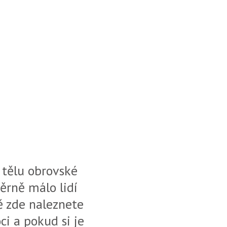
 tělu obrovské
ěrně málo lidí
vě zde naleznete
i a pokud si je