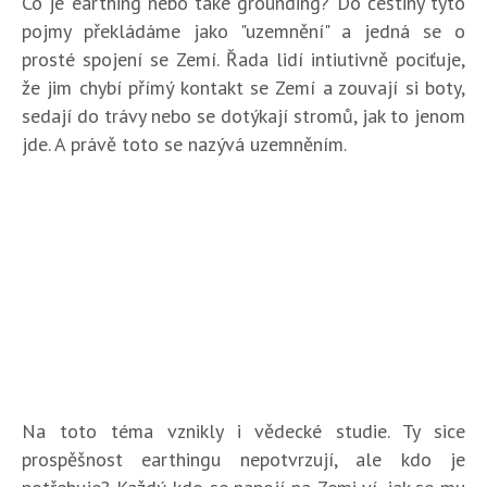
Co je earthing nebo také grounding? Do češtiny tyto
pojmy překládáme jako "uzemnění" a jedná se o
prosté spojení se Zemí. Řada lidí intiutivně pociťuje,
že jim chybí přímý kontakt se Zemí a zouvají si boty,
sedají do trávy nebo se dotýkají stromů, jak to jenom
jde. A právě toto se nazývá uzemněním.
Na toto téma vznikly i vědecké studie. Ty sice
prospěšnost earthingu nepotvrzují, ale kdo je