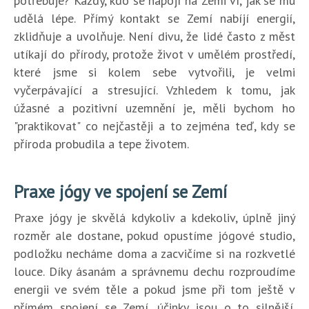
potřebuje? Každý, kdo se napojí na Zemi ví, jak se mu
udělá lépe. Přímý kontakt se Zemí nabíjí energií,
zklidňuje a uvolňuje. Není divu, že lidé často z měst
utíkají do přírody, protože život v umělém prostředí,
které jsme si kolem sebe vytvořili, je velmi
vyčerpávající a stresující. Vzhledem k tomu, jak
úžasné a pozitivní uzemnění je, měli bychom ho
"praktikovat" co nejčastěji a to zejména teď, kdy se
příroda probudila a tepe životem.
Praxe jógy ve spojení se Zemí
Praxe jógy je skvělá kdykoliv a kdekoliv, úplně jiný
rozměr ale dostane, pokud opustíme jógové studio,
podložku necháme doma a zacvičíme si na rozkvetlé
louce. Díky ásanám a správnemu dechu rozproudíme
energii ve svém těle a pokud jsme při tom ještě v
přímém spojení se Zemí, účinky jsou o to silnější.