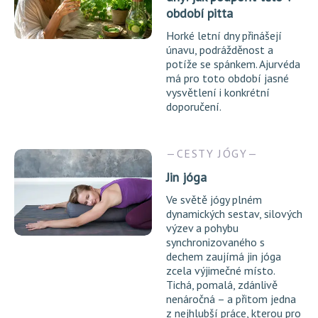
období pitta
Horké letní dny přinášejí
únavu, podrážděnost a
potíže se spánkem. Ajurvéda
má pro toto období jasné
vysvětlení i konkrétní
doporučení.
CESTY JÓGY
Jin jóga
Ve světě jógy plném
dynamických sestav, silových
výzev a pohybu
synchronizovaného s
dechem zaujímá jin jóga
zcela výjimečné místo.
Tichá, pomalá, zdánlivě
nenáročná – a přitom jedna
z nejhlubší práce, kterou pro