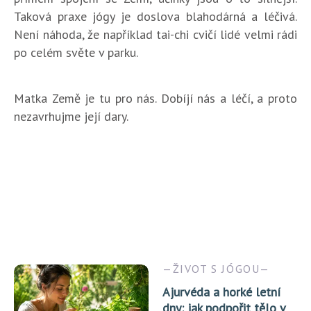
Taková praxe jógy je doslova blahodárná a léčivá.
Není náhoda, že například tai-chi cvičí lidé velmi rádi
po celém světe v parku.
Matka Země je tu pro nás. Dobíjí nás a léčí, a proto
nezavrhujme její dary.
ŽIVOT S JÓGOU
Ajurvéda a horké letní
dny: jak podpořit tělo v