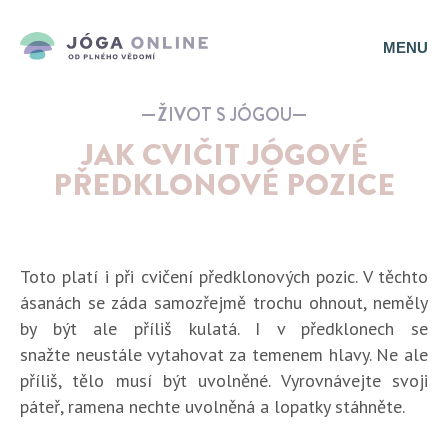
MENU
ŽIVOT S JÓGOU
JAK CVIČIT JÓGOVÉ
PŘEDKLONOVÉ POZICE
Toto platí i při cvičení předklonových pozic. V těchto
ásanách se záda samozřejmě trochu ohnout, neměly
by být ale příliš kulatá. I v předklonech se
snažte neustále vytahovat za temenem hlavy. Ne ale
příliš, tělo musí být uvolněné. Vyrovnávejte svoji
páteř, ramena nechte uvolněná a lopatky stáhněte.