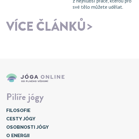
z nejhlubší práce, kterou pro
své tělo můžete udělat.
VÍCE ČLÁNKŮ
Pilíře jógy
FILOSOFIE
CESTY JÓGY
OSOBNOSTI JÓGY
O ENERGII