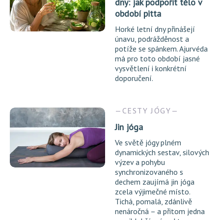
dny: jak podpořit tělo v
období pitta
Horké letní dny přinášejí
únavu, podrážděnost a
potíže se spánkem. Ajurvéda
má pro toto období jasné
vysvětlení i konkrétní
doporučení.
CESTY JÓGY
Jin jóga
Ve světě jógy plném
dynamických sestav, silových
výzev a pohybu
synchronizovaného s
dechem zaujímá jin jóga
zcela výjimečné místo.
Tichá, pomalá, zdánlivě
nenáročná – a přitom jedna