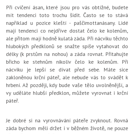
Při cvičení ásan, které jsou pro vás obtížné, budete
mít tendenci toto trochu šidit. Často se to stává
například u pozice kleští - paščimottanásany. Lidé
mají tendenci co nejdříve dostat čelo ke kolenům,
ale přitom mají hodně kulatá záda. Při nácviku těchto
hlubokých předklonů se snažte spíše vytahovat do
délky (k prstům na nohou) a záda rovnat. Přitahujte
břicho ke stehnům nikoliv čelo ke kolenům. Při
nácviku je lepší se dívat před sebe. Máte sice
zakloněnou krční páteř, ale nebude vás to svádět k
hrbení. Až později, kdy bude vaše tělo uvolněnější, a
vy uděláte hlubší předklon, můžete vyrovnat i krční
páteř.
Je dobré si na vyrovnávání páteře zvyknout. Rovná
záda bychom měli držet i v běžném životě, ne pouze