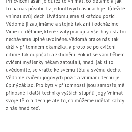
Při cvičení ásan je důležité vnímat, co děláme a jak
to na nás působí. I v jednotlivých ásanách je důležité
vnímat svůj dech. Uvědomujeme si každou pozici.
Vědomě ji zaujímáme a stejně tak z ní i odcházíme.
Víme co děláme, které svaly pracují a všechny ostatní
necháváme úplně uvolněné. Vědomá praxe nás tak
drží v přítomném okamžiku, a proto se po cvičení
cítíme tak odpočatí a zklidnění. Pokud se vám během
cvičení myšlenky někam zatoulají, hned, jak si to
uvědomíte, se vraťte ke svému tělu a svému dechu.
Vědomé cvičení jógových pozic a vnímání dechu je
úplný základ. Pro bytí v přítomnosti jsou samozřejmě
přínosné i další techniky vyšších stupňů jógy. Vnímat
svoje tělo a dech je ale to, co můžeme udělat každý
z nás hned teď.