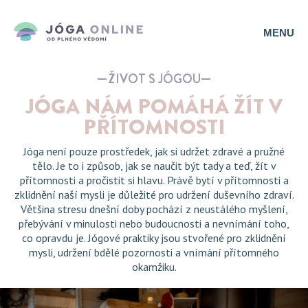
MENU
ŽIVOT S JÓGOU
JÓGA NÁM POMÁHÁ ŽÍT V
PŘÍTOMNOSTI
Jóga není pouze prostředek, jak si udržet zdravé a pružné
tělo. Je to i způsob, jak se naučit být tady a teď, žít v
přítomnosti a pročistit si hlavu. Právě bytí v přítomnosti a
zklidnění naší mysli je důležité pro udržení duševního zdraví.
Většina stresu dnešní doby pochází z neustálého myšlení,
přebývání v minulosti nebo budoucnosti a nevnímání toho,
co opravdu je. Jógové praktiky jsou stvořené pro zklidnění
mysli, udržení bdělé pozornosti a vnímání přítomného
okamžiku.