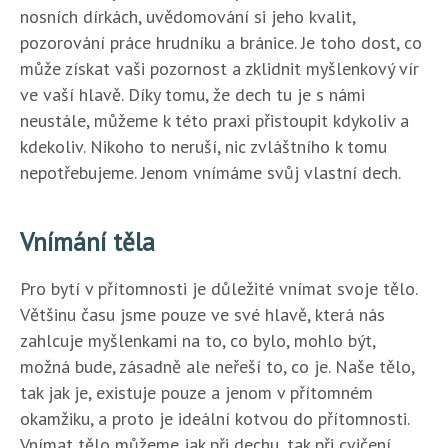
nosních dírkách, uvědomování si jeho kvalit,
pozorování práce hrudníku a bránice. Je toho dost, co
může získat vaši pozornost a zklidnit myšlenkový vír
ve vaší hlavě. Díky tomu, že dech tu je s námi
neustále, můžeme k této praxi přistoupit kdykoliv a
kdekoliv. Nikoho to neruší, nic zvláštního k tomu
nepotřebujeme. Jenom vnímáme svůj vlastní dech.
Vnímání těla
Pro bytí v přítomnosti je důležité vnímat svoje tělo.
Většinu času jsme pouze ve své hlavě, která nás
zahlcuje myšlenkami na to, co bylo, mohlo být,
možná bude, zásadně ale neřeší to, co je. Naše tělo,
tak jak je, existuje pouze a jenom v přítomném
okamžiku, a proto je ideální kotvou do přítomnosti.
Vnímat tělo můžeme jak při dechu, tak při cvičení