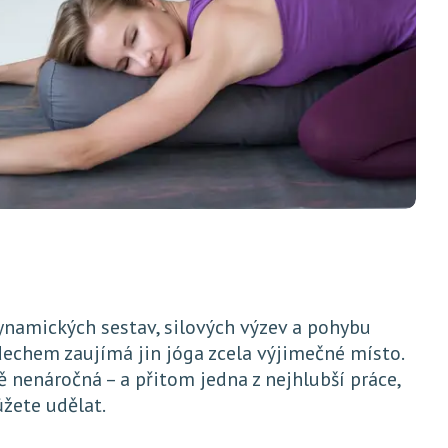
ynamických sestav, silových výzev a pohybu
echem zaujímá jin jóga zcela výjimečné místo.
ě nenáročná – a přitom jedna z nejhlubší práce,
ůžete udělat.