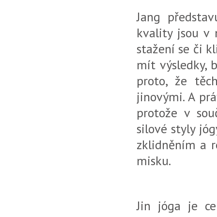
Jang představ
kvality jsou v
stažení se či k
mít výsledky, 
proto, že tě
jinovými. A prá
protože v sou
silové styly j
zklidněním a r
misku.
Jin jóga je c