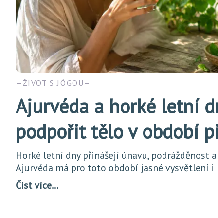
ŽIVOT S JÓGOU
Ajurvéda a horké letní d
podpořit tělo v období p
Horké letní dny přinášejí únavu, podrážděnost a
Ajurvéda má pro toto období jasné vysvětlení i
Číst více…