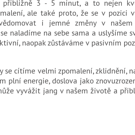
 přibližně 3 - 5 minut, a to nejen kvů
alení, ale také proto, že se v pozici 
vědomovat i jemné změny v našem t
se naladíme na sebe sama a uslyšíme svů
aktivní, naopak zůstáváme v pasivním poz
gy se cítíme velmi zpomalení, zklidnění, 
m plní energie, doslova jako znovuzrozen
ůže vyvážit jang v našem životě a přiblí