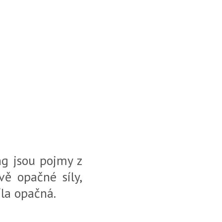
ng jsou pojmy z
vě opačné síly,
íla opačná.