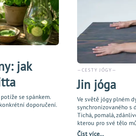
ny: jak
CESTY JÓGY
itta
Jin jóga
 potíže se spánkem.
Ve světě jógy plném d
 konkrétní doporučení.
synchronizovaného s d
Tichá, pomalá, zdánliv
kterou pro své tělo m
Číst více…