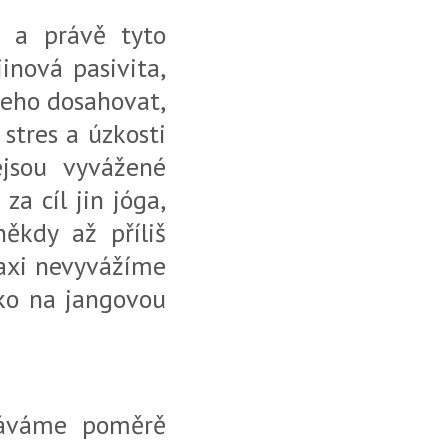
u a právě tyto
inová pasivita,
ěčeho dosahovat,
stres a úzkosti
jsou vyvážené
za cíl jin jóga,
ěkdy až příliš
raxi nevyvážíme
čko na jangovou
stáváme poměrě