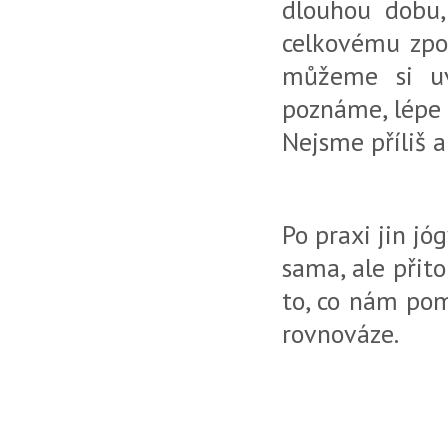
dlouhou dobu,
celkovému zpom
můžeme si u
poznáme, lépe 
Nejsme příliš 
Po praxi jin jó
sama, ale přito
to, co nám pom
rovnováze.