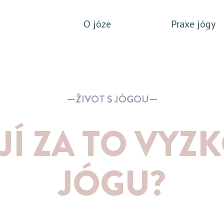
O józe
Praxe jógy
ŽIVOT S JÓGOU
JÍ ZA TO VYZK
JÓGU?