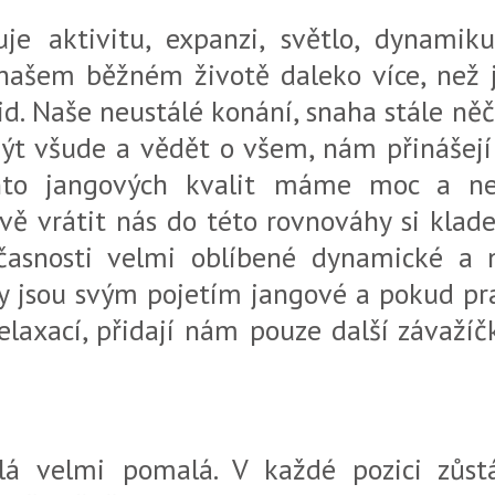
uje aktivitu, expanzi, světlo, dynamik
 našem běžném životě daleko více, než j
lid. Naše neustálé konání, snaha stále n
být všude a vědět o všem, nám přinášejí 
chto jangových kvalit máme moc a ne
vě vrátit nás do této rovnováhy si klade 
časnosti velmi oblíbené dynamické a n
ógy jsou svým pojetím jangové a pokud p
elaxací, přidají nám pouze další závaží
elá velmi pomalá. V každé pozici zů