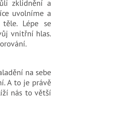
li zklidnění a
více uvolníme a
ěle. Lépe se
j vnitřní hlas.
orování.
naladění na sebe
í. A to je právě
ží nás to větší