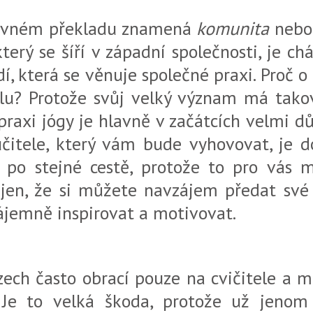
lovném překladu znamená
komunita
neb
terý se šíří v západní společnosti, je c
dí, která se věnuje společné praxi. Proč
lu? Protože svůj velký význam má takov
 praxi jógy je hlavně v začátcích velmi 
 učitele, který vám bude vyhovovat, je d
ou po stejné cestě, protože to pro vás
ejen, že si můžete navzájem předat své 
ájemně inspirovat a motivovat.
zech často obrací pouze na cvičitele a me
 Je to velká škoda, protože už jenom 