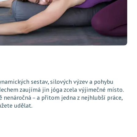
ynamických sestav, silových výzev a pohybu
echem zaujímá jin jóga zcela výjimečné místo.
ě nenáročná – a přitom jedna z nejhlubší práce,
ůžete udělat.