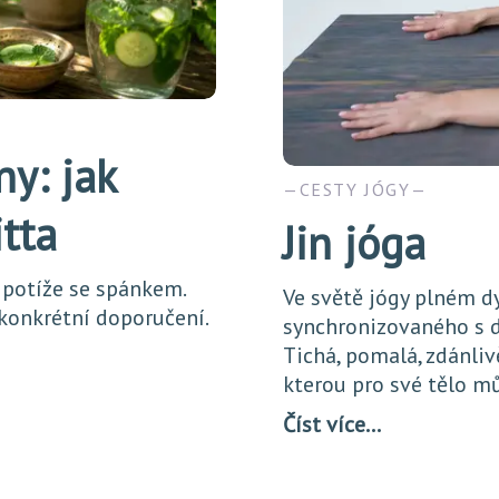
ny: jak
CESTY JÓGY
itta
Jin jóga
 potíže se spánkem.
Ve světě jógy plném d
 konkrétní doporučení.
synchronizovaného s d
Tichá, pomalá, zdánliv
kterou pro své tělo m
Číst více…