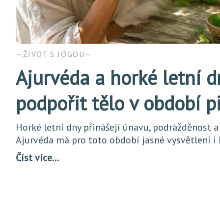
ŽIVOT S JÓGOU
Ajurvéda a horké letní d
podpořit tělo v období p
Horké letní dny přinášejí únavu, podrážděnost a
Ajurvéda má pro toto období jasné vysvětlení i
Číst více…