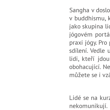
Sangha v dos
v buddhismu, k
jako skupina li
jógovém portá
praxi jógy. Pro
sdílení. Vedle
lidi, kteří jd
obohacující. N
můžete se i vz
Lidé se na kur
nekomunikují.