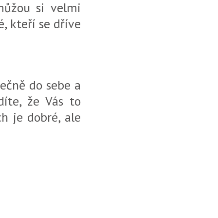
můžou si velmi
, kteří se dříve
tečně do sebe a
díte, že Vás to
h je dobré, ale