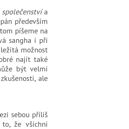
o
společenství
a
hápán především
 o tom píšeme na
á sangha i při
důležitá možnost
obré najít také
 může být velmi
zkušenosti, ale
zi sebou příliš
to, že všichni