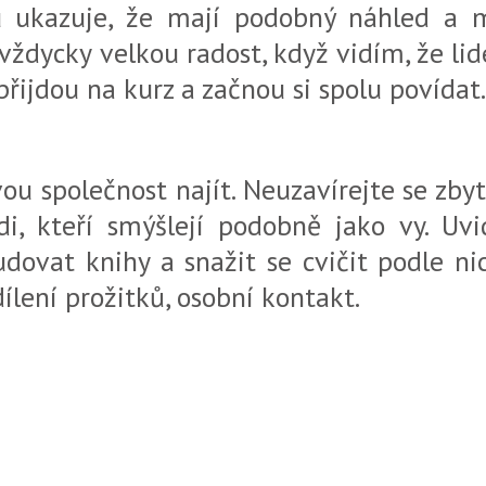
gu ukazuje, že mají podobný náhled a 
dycky velkou radost, když vidím, že lidé
přijdou na kurz a začnou si spolu povídat.
vou společnost najít. Neuzavírejte se zby
idi, kteří smýšlejí podobně jako vy. Uvi
udovat knihy a snažit se cvičit podle nic
ílení prožitků, osobní kontakt.