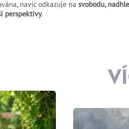
vána, navíc odkazuje na
svobodu, nadhle
ší perspektivy
.
V