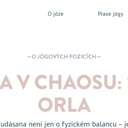
O józe
Praxe jógy
O JÓGOVÝCH POZICÍCH
 V CHAOSU: S
ORLA
udásana není jen o fyzickém balancu – j