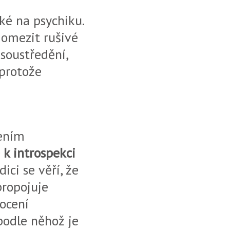
ké na psychiku.
 omezit rušivé
soustředění,
 protože
cením
 k introspekci
ici se věří, že
propojuje
ocení
podle něhož je