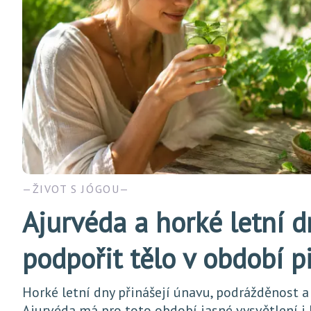
ŽIVOT S JÓGOU
Ajurvéda a horké letní d
podpořit tělo v období p
Horké letní dny přinášejí únavu, podrážděnost a
Ajurvéda má pro toto období jasné vysvětlení i