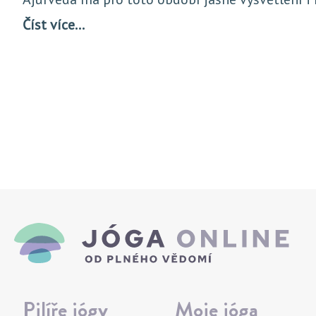
Číst více…
Pilíře jógy
Moje jóga