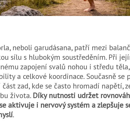
rla, neboli garudásana, patří mezi balanč
kou sílu s hlubokým soustředěním. Při je
nému zapojení svalů nohou i středu těla,
bility a celkové koordinace. Současně se 
 část zad, kde se často hromadí napětí, 
bu života.
Díky nutnosti udržet rovnováh
se aktivuje i nervový systém a zlepšuje s
yslí
.