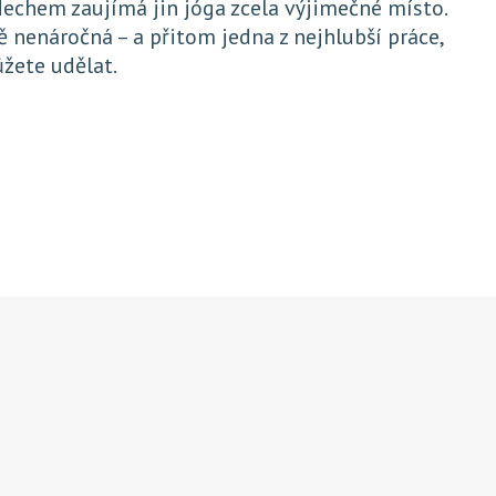
echem zaujímá jin jóga zcela výjimečné místo.
ě nenáročná – a přitom jedna z nejhlubší práce,
ůžete udělat.