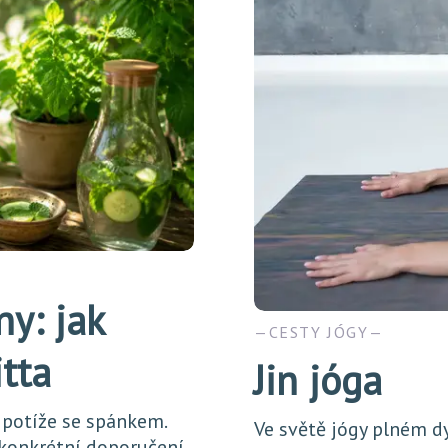
ny: jak
CESTY JÓGY
itta
Jin jóga
 potíže se spánkem.
Ve světě jógy plném d
 konkrétní doporučení.