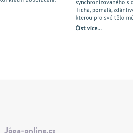
synchronizovaného s d
Tichá, pomalá, zdánliv
kterou pro své tělo m
Číst více…
Jóga-online.cz