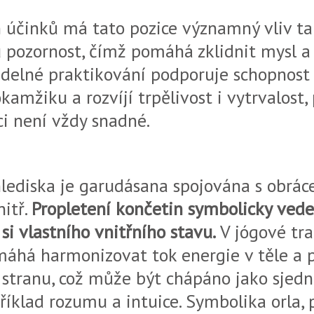
h účinků má tato pozice významný vliv ta
 pozornost, čímž pomáhá zklidnit mysl a
idelné praktikování podporuje schopnost 
kamžiku a rozvíjí trpělivost i vytrvalost,
ci není vždy snadné.
lediska je garudásana spojována s obrá
nitř.
Propletení končetin symbolicky vede
i vlastního vnitřního stavu.
V jógové trad
máhá harmonizovat tok energie v těle a 
 stranu, což může být chápáno jako sjedn
říklad rozumu a intuice. Symbolika orla, 