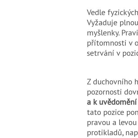
Vedle fyzickýc
Vyžaduje plnou
myšlenky. Prav
přítomnosti v o
setrvání v pozi
Z duchovního h
pozornosti dov
a k uvědomění s
tato pozice po
pravou a levou
protikladů, nap