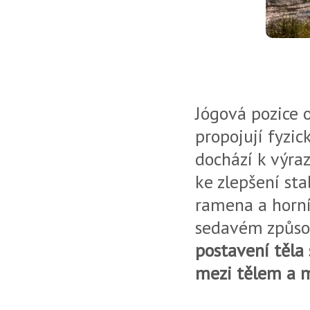
Jógová pozice o
propojují fyzic
dochází k výraz
ke zlepšení sta
ramena a horní
sedavém způso
postavení těla 
mezi tělem a m