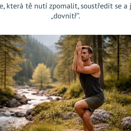
e, která tě nutí zpomalit, soustředit se a j
„dovnitř“.