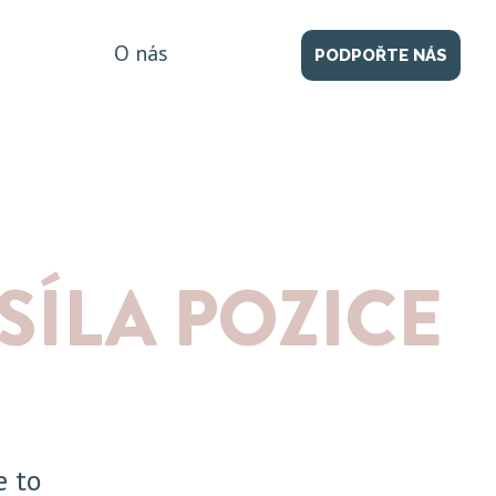
O nás
PODPOŘTE NÁS
ÍLA POZICE
e to