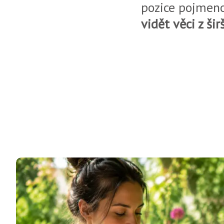
pozice pojmeno
vidět věci z šir