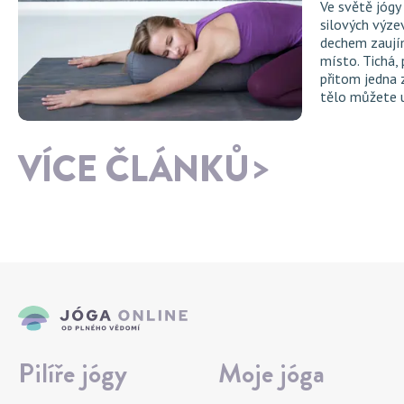
Ve světě jógy
silových výze
dechem zaujím
místo. Tichá,
přitom jedna 
tělo můžete 
VÍCE ČLÁNKŮ
Pilíře jógy
Moje jóga