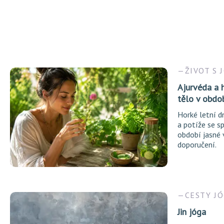
ŽIVOT S 
Ajurvéda a h
tělo v obdob
Horké letní d
a potíže se s
období jasné 
doporučení.
CESTY J
Jin jóga