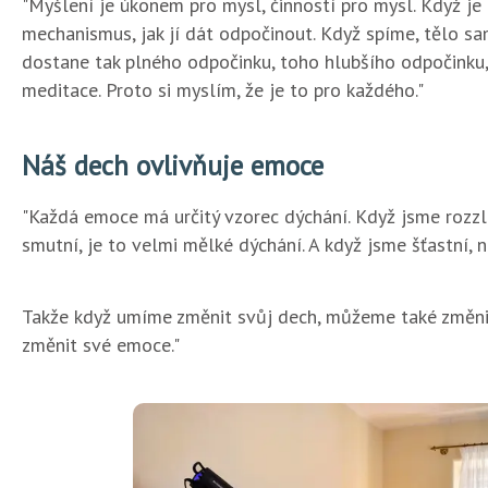
"Myšlení je úkonem pro mysl, činností pro mysl. Když je 
mechanismus, jak jí dát odpočinout. Když spíme, tělo s
dostane tak plného odpočinku, toho hlubšího odpočinku, 
meditace. Proto si myslím, že je to pro každého."
Náš dech ovlivňuje emoce
"Každá emoce má určitý vzorec dýchání. Když jsme rozzl
smutní, je to velmi mělké dýchání. A když jsme šťastní,
Takže když umíme změnit svůj dech, můžeme také změni
změnit své emoce."