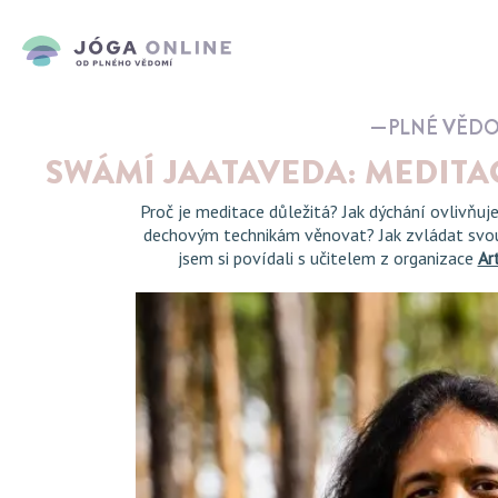
PLNÉ VĚD
SWÁMÍ JAATAVEDA: MEDITA
Proč je meditace důležitá? Jak dýchání ovlivňu
dechovým technikám věnovat? Jak zvládat svo
jsem si povídali s učitelem z organizace
Ar