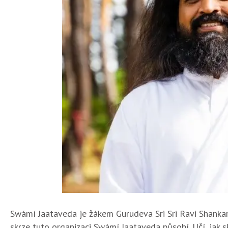
Swámí Jaataveda je žákem Gurudeva Sri Sri Ravi Shankara
skrze tuto organizaci Swámí Jaataveda působí. Učí, jak s