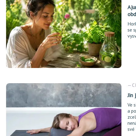
Aju
obd
Hork
se 
vysv
C
Jin
Ve s
a p
zcel
nená
své