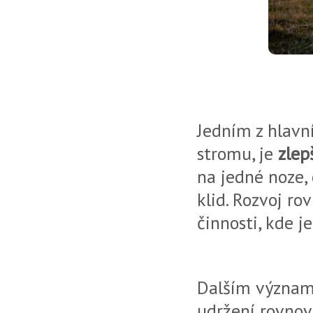
Jedním z hlavn
stromu, je
zlep
na jedné noze, 
klid. Rozvoj ro
činnosti, kde je
Dalším význa
udržení rovnová