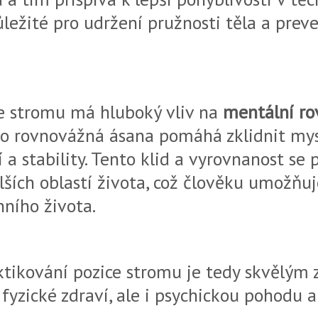
ůležité pro udržení pružnosti těla a prev
e stromu má hluboký vliv na
mentální ro
ako rovnovážná ásana pomáhá zklidnit mys
 a stability. Tento klid a vyrovnanost se
lších oblastí života, což člověku umožňuj
ního života.
ktikování pozice stromu je tedy skvělým 
fyzické zdraví, ale i psychickou pohodu 