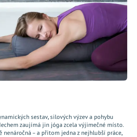
ynamických sestav, silových výzev a pohybu
echem zaujímá jin jóga zcela výjimečné místo.
ě nenáročná – a přitom jedna z nejhlubší práce,