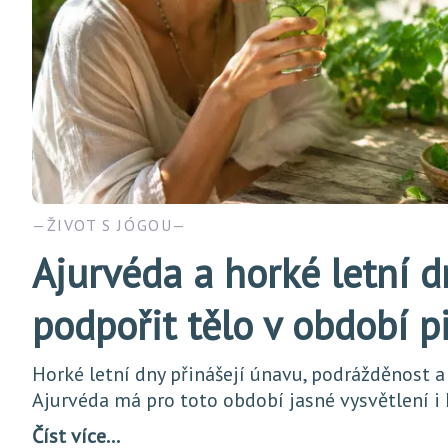
ŽIVOT S JÓGOU
Ajurvéda a horké letní d
podpořit tělo v období p
Horké letní dny přinášejí únavu, podrážděnost a
Ajurvéda má pro toto období jasné vysvětlení i
Číst více…