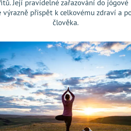
itů. Její pravidelné zařazování do jógové
 výrazně přispět k celkovému zdraví a p
člověka.