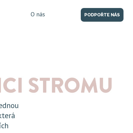
O nás
PODPOŘTE NÁS
ICI STROMU
jednou
která
ích