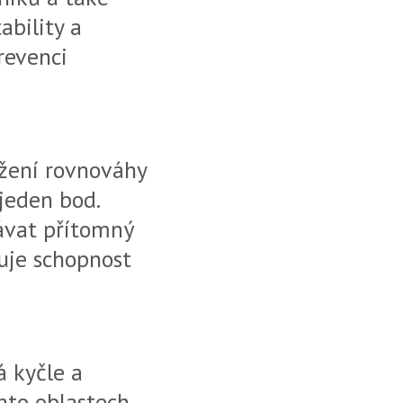
ability a
revenci
ržení rovnováhy
jeden bod.
ávat přítomný
uje schopnost
á kyčle a
hto oblastech.