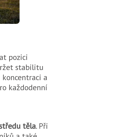
at pozici
ržet stabilitu
é koncentraci a
 pro každodenní
středu těla
. Při
tníků a také