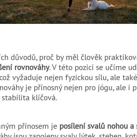
ích důvodů, proč by měl člověk praktikov
šení rovnováhy
. V této pozici se učíme ud
což vyžaduje nejen fyzickou sílu, ale tak
vnováhy je přínosný nejen pro jógu, ale i
 stabilita klíčová.
mným přínosem je
posílení svalů nohou a 
hy jsou zapojeny svaly lýtek, stehen, ko