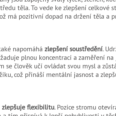
tředu těla. To vede ke zlepšení celkové st
což má pozitivní dopad na držení těla a p
 také napomáhá
zlepšení soustředění
. Ud
yžaduje plnou koncentraci a zaměření na 
 se člověk učí ovládat svou mysl a zůst
ku, což přináší mentální jasnost a zlepš
é
zlepšuje flexibilitu
. Pozice stromu otevír
a a tím přispívá k lepší pohyblivosti v těc