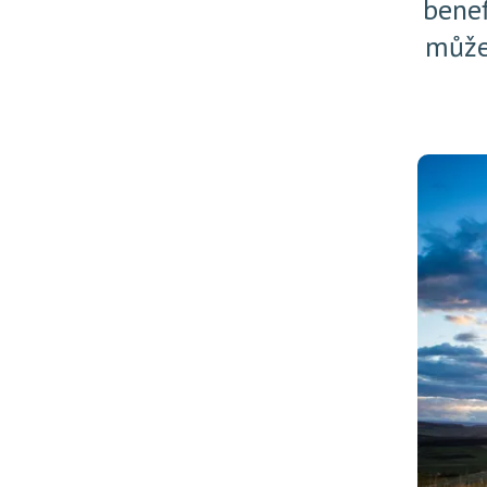
benef
může