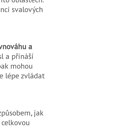
enci svalových
vnováhu a
l a přináší
 pak mohou
e lépe zvládat
způsobem, jak
a celkovou