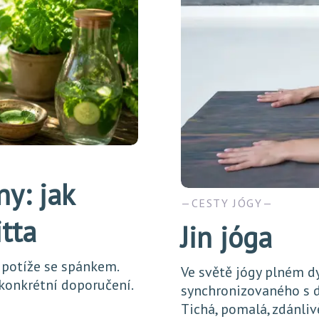
ny: jak
CESTY JÓGY
itta
Jin jóga
 potíže se spánkem.
Ve světě jógy plném d
 konkrétní doporučení.
synchronizovaného s d
Tichá, pomalá, zdánliv