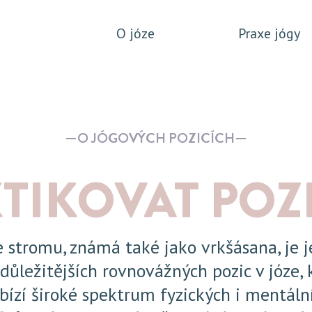
O józe
Praxe jógy
O JÓGOVÝCH POZICÍCH
TIKOVAT POZ
e stromu, známá také jako vrkšásana, je 
jdůležitějších rovnovážných pozic v józe, 
bízí široké spektrum fyzických i mentáln