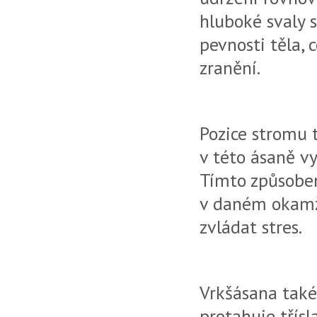
hluboké svaly s
pevnosti těla, 
zranění.
Pozice stromu
v této ásaně v
Tímto způsobem
v daném okamži
zvládat stres.
Vrkšásana tak
protahuje třísl