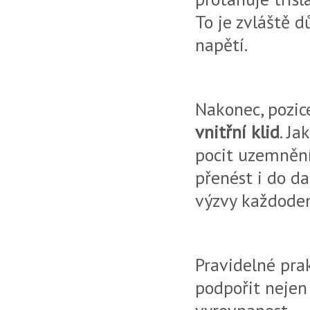
To je zvláště d
napětí.
Nakonec, pozic
vnitřní klid
. J
pocit uzemnění
přenést i do da
výzvy každoden
Pravidelné pra
podpořit nejen 