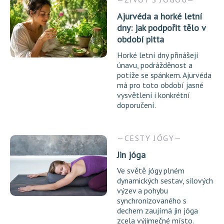
Ajurvéda a horké letní
dny: jak podpořit tělo v
období pitta
Horké letní dny přinášejí
únavu, podrážděnost a
potíže se spánkem. Ajurvéda
má pro toto období jasné
vysvětlení i konkrétní
doporučení.
CESTY JÓGY
Jin jóga
Ve světě jógy plném
dynamických sestav, silových
výzev a pohybu
synchronizovaného s
dechem zaujímá jin jóga
zcela výjimečné místo.