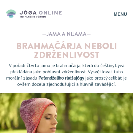
MENU
JAMA A NIJAMA
BRAHMAČÁRJA NEBOLI
ZDRŽENLIVOST
V pořadí čtvrtá jama je brahmačárja, která do češtiny bývá
překládána jako pohlavní zdrženlivost. Vysvětlovat tuto
morální zásadu
Paťandžaliho
rádžajógy
jako prostý celibát je
ovšem docela zjednodušující a hlavně zavádějící.