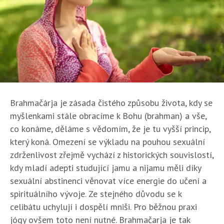
Brahmačárja je zásada čistého způsobu života, kdy se
myšlenkami stále obracíme k Bohu (brahman) a vše,
co konáme, děláme s vědomím, že je tu vyšší princip,
který koná. Omezení se výkladu na pouhou sexuální
zdrženlivost zřejmě vychází z historických souvislostí,
kdy mladí adepti studující jamu a nijamu měli díky
sexuální abstinenci věnovat více energie do učení a
spirituálního vývoje. Ze stejného důvodu se k
celibátu uchylují i dospělí mniši. Pro běžnou praxi
jógy ovšem toto není nutné. Brahmačarja je tak