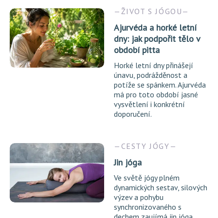
ŽIVOT S JÓGOU
Ajurvéda a horké letní
dny: jak podpořit tělo v
období pitta
Horké letní dny přinášejí
únavu, podrážděnost a
potíže se spánkem. Ajurvéda
má pro toto období jasné
vysvětlení i konkrétní
doporučení.
CESTY JÓGY
Jin jóga
Ve světě jógy plném
dynamických sestav, silových
výzev a pohybu
synchronizovaného s
dechem zaujímá jin jóga