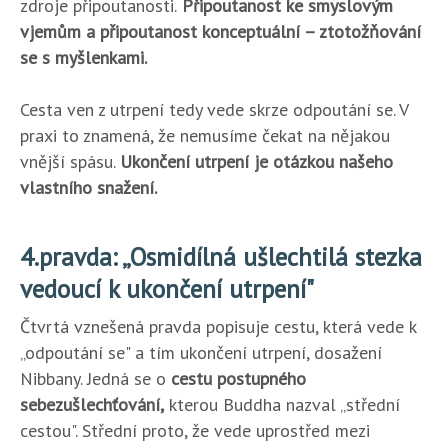
zdroje připoutanosti.
Připoutanost ke smyslovým
vjemům a připoutanost konceptuální – ztotožňování
se s myšlenkami.
Cesta ven z utrpení tedy vede skrze odpoutání se. V
praxi to znamená, že nemusíme čekat na nějakou
vnější spásu.
Ukončení utrpení je otázkou našeho
vlastního snažení.
4.pravda: „Osmidílná ušlechtilá stezka
vedoucí k ukončení utrpení"
Čtvrtá vznešená pravda popisuje cestu, která vede k
„odpoutání se" a tím ukončení utrpení, dosažení
Nibbany. Jedná se o
cestu postupného
sebezušlechťování,
kterou Buddha nazval „střední
cestou". Střední proto, že vede uprostřed mezi