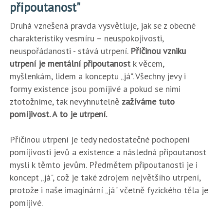
připoutanost"
Druhá vznešená pravda vysvětluje, jak se z obecné
charakteristiky vesmíru – neuspokojivosti,
neuspořádanosti - stává utrpení.
Příčinou vzniku
utrpení je mentální připoutanost
k věcem,
myšlenkám, lidem a konceptu „já". Všechny jevy i
formy existence jsou pomíjivé a pokud se nimi
ztotožníme, tak nevyhnutelně
zažíváme tuto
pomíjivost. A to je utrpení.
Příčinou utrpení je tedy nedostatečné pochopení
pomíjivosti jevů a existence a následná připoutanost
mysli k těmto jevům. Předmětem připoutanosti je i
koncept „já", což je také zdrojem největšího utrpení,
protože i naše imaginární „já" včetně fyzického těla je
pomíjivé.