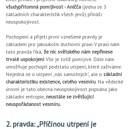
všudypřítomná pomíjivost - Aničča
(jedna ze 3
základních charakteristik všech jevů) přináší
neuspokojivost.
Pochopení a přijetí první vznešené pravdy je
základem pro jakoukoliv duchovní praxi. V praxi nám
tato pravda říká,
že nic světského nám nepřinese
trvalé uspokojení
. Vše je totiž pomíjívé. Dále nám
umožňuje pochopit podstatu utrpení, které zažíváme.
Nejedná se o utrpení „nás samotných", ale o
základní
charakteristiku existence, celého vesmíru
. Na vědecké
úrovni je tato obecná neuspokojivost popsána jako
základní entropie,
neustále se zvětšující
neuspořádanost vesmíru.
2. pravda: „Příčinou utrpení je