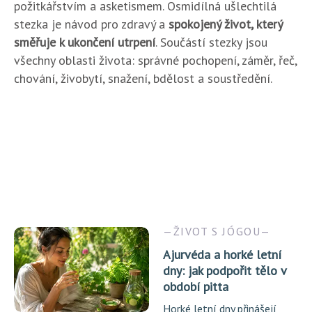
požitkářstvím a asketismem. Osmidílná ušlechtilá
stezka je návod pro zdravý a
spokojený život, který
směřuje k ukončení utrpení
. Součástí stezky jsou
všechny oblasti života: správné pochopení, záměr, řeč,
chování, živobytí, snažení, bdělost a soustředění.
ŽIVOT S JÓGOU
Ajurvéda a horké letní
dny: jak podpořit tělo v
období pitta
Horké letní dny přinášejí