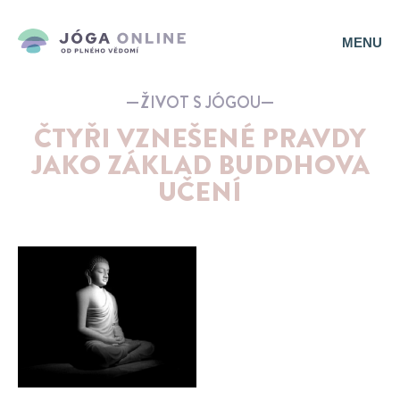
MENU
ŽIVOT S JÓGOU
ČTYŘI VZNEŠENÉ PRAVDY
JAKO ZÁKLAD BUDDHOVA
UČENÍ