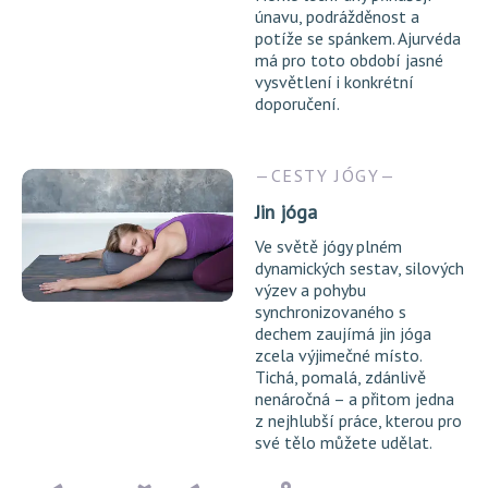
únavu, podrážděnost a
potíže se spánkem. Ajurvéda
má pro toto období jasné
vysvětlení i konkrétní
doporučení.
CESTY JÓGY
Jin jóga
Ve světě jógy plném
dynamických sestav, silových
výzev a pohybu
synchronizovaného s
dechem zaujímá jin jóga
zcela výjimečné místo.
Tichá, pomalá, zdánlivě
nenáročná – a přitom jedna
z nejhlubší práce, kterou pro
své tělo můžete udělat.