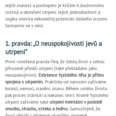
Jejich znalost a pochopení je klíčem k duchovnímu
rozvoji a ukončení utrpení. Jejich jednoduchost a
logika otevírá nekonečný potenciál lidského zrození.
Seznamte se s nimi.
1. pravda: „O neuspokojivosti jevů a
utrpení"
První vznešená pravda říká, že lidský život s sebou
přirozeně přináší utrpení (také překládáno jako
neuspokojivost).
Existence fyzického těla je přímo
spojena s utrpením.
Prakticky od narození zažíváme
bolest, nemoci, zranění, únavu. Během celého života
pak proces stárnutí a nakonec smrt. Kromě fyzického
utrpení zažíváme také
utrpení mentální v podobě
smutku, strachu, vzteku a hněvu.
Samozřejmě, že
život přináší i příjemné okamžiky, nicméně