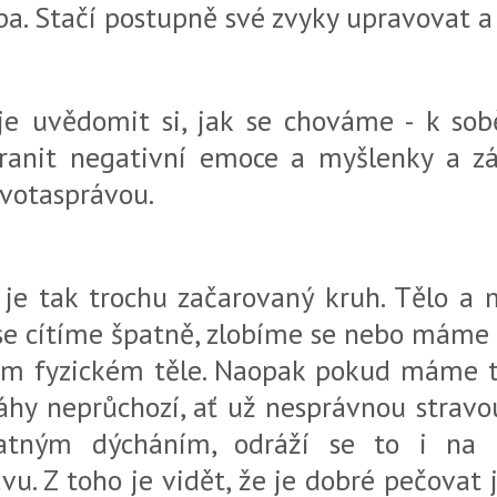
ba. Stačí postupně své zvyky upravovat a 
 je uvědomit si, jak se chováme - k sob
tranit negativní emoce a myšlenky a zá
ivotasprávou.
je tak trochu začarovaný kruh. Tělo a 
 se cítíme špatně, zlobíme se nebo máme 
šem fyzickém těle. Naopak pokud máme t
áhy neprůchozí, ať už nesprávnou strav
atným dýcháním, odráží se to i na 
u. Z toho je vidět, že je dobré pečovat j