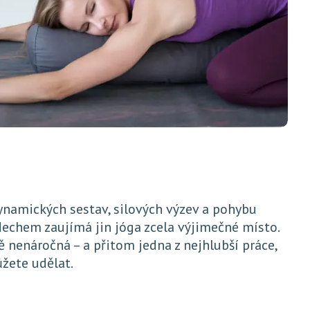
ynamických sestav, silových výzev a pohybu
echem zaujímá jin jóga zcela výjimečné místo.
ě nenáročná – a přitom jedna z nejhlubší práce,
ůžete udělat.