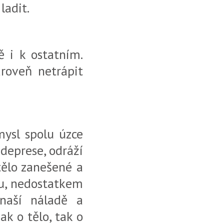
ladit.
ě i k ostatním.
roveň netrápit
mysl spolu úzce
deprese, odráží
ělo zanešené a
ou, nedostatkem
naší náladě a
ak o tělo, tak o