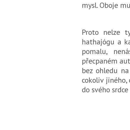
mysl. Oboje mus
Proto nelze t
hathajógu a ka
pomalu, nená
přecpaném auto
bez ohledu na 
cokoliv jiného,
do svého srdce