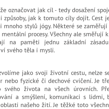
e označovat jak cíl - tedy dosažení spoj
i způsoby, jak k tomuto cíly dojít. Cest
mi mnoho stylů jógy. Některé se zaměřují 
na mentální procesy. Všechny ale směřuj
jí na paměti jednu základní zásadu
í svého těla i mysli.
zvolíme jako svoji životní cestu, nelze 
 nebo fyzické či dechové cvičení. Je tř
 svého života na všech úrovních. Př
ování a smýšlení, komunikaci s lidmi, b
 oblasti našeho žití. Je těžké toto všech