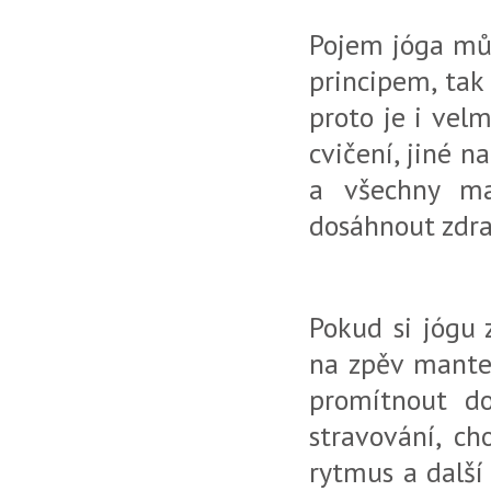
Pojem jóga můž
principem, tak 
proto je i vel
cvičení, jiné 
a všechny ma
dosáhnout zdrav
Pokud si jógu 
na zpěv manter
promítnout do
stravování, ch
rytmus a další