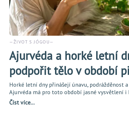
ŽIVOT S JÓGOU
Ajurvéda a horké letní d
podpořit tělo v období p
Horké letní dny přinášejí únavu, podrážděnost a
Ajurvéda má pro toto období jasné vysvětlení i
Číst více…