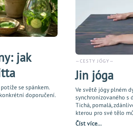
ny: jak
CESTY JÓGY
itta
Jin jóga
 potíže se spánkem.
Ve světě jógy plném d
 konkrétní doporučení.
synchronizovaného s d
Tichá, pomalá, zdánliv
kterou pro své tělo m
Číst více…