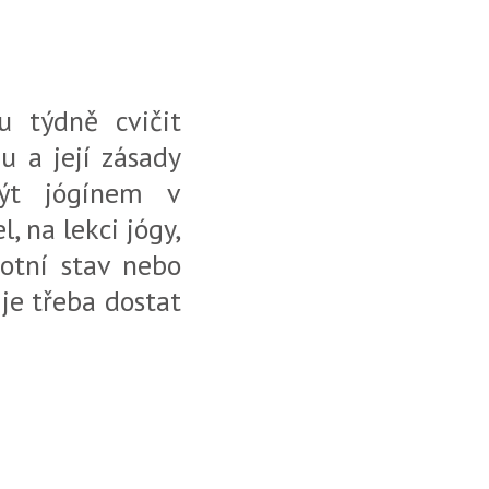
u týdně cvičit
u a její zásady
Být jógínem v
 na lekci jógy,
votní stav nebo
 je třeba dostat