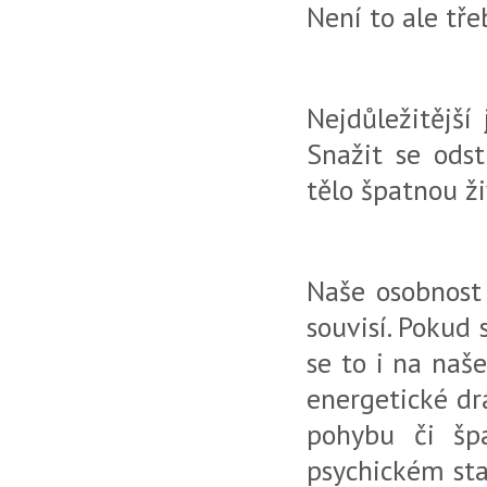
Není to ale tře
Nejdůležitější
Snažit se ods
tělo špatnou ž
Naše osobnost 
souvisí. Pokud
se to i na na
energetické dr
pohybu či šp
psychickém stav