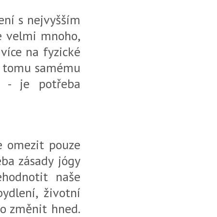
ení s nejvyšším
 je velmi mnoho,
více na fyzické
í k tomu samému
 - je potřeba
se omezit pouze
eba zásady jógy
ehodnotit naše
ydlení, životní
no změnit hned.