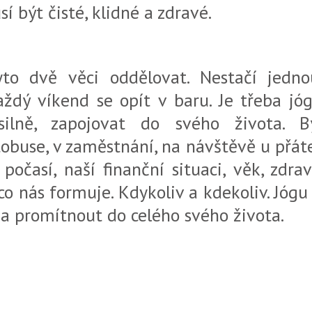
í být čisté, klidné a zdravé.
yto dvě věci oddělovat. Nestačí jedno
ždý víkend se opít v baru. Je třeba jóg
silně, zapojovat do svého života. 
buse, v zaměstnání, na návštěvě u přátel,
počasí, naší finanční situaci, věk, zdra
 co nás formuje. Kdykoliv a kdekoliv. Jógu
 a promítnout do celého svého života.