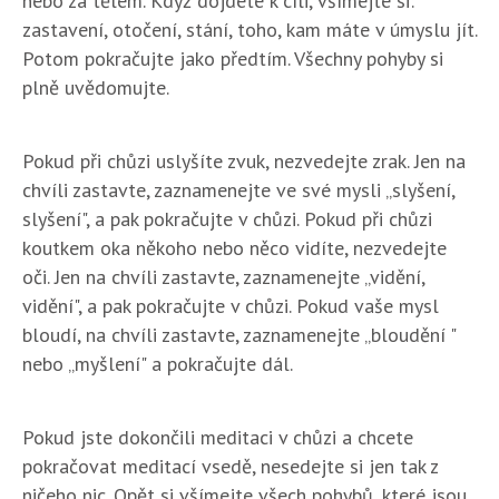
nebo za tělem. Když dojdete k cíli, všímejte si:
zastavení, otočení, stání, toho, kam máte v úmyslu jít.
Potom pokračujte jako předtím. Všechny pohyby si
plně uvědomujte.
Pokud při chůzi uslyšíte zvuk, nezvedejte zrak. Jen na
chvíli zastavte, zaznamenejte ve své mysli „slyšení,
slyšení", a pak pokračujte v chůzi. Pokud při chůzi
koutkem oka někoho nebo něco vidíte, nezvedejte
oči. Jen na chvíli zastavte, zaznamenejte „vidění,
vidění", a pak pokračujte v chůzi. Pokud vaše mysl
bloudí, na chvíli zastavte, zaznamenejte „bloudění "
nebo „myšlení" a pokračujte dál.
Pokud jste dokončili meditaci v chůzi a chcete
pokračovat meditací vsedě, nesedejte si jen tak z
ničeho nic. Opět si všímejte všech pohybů, které jsou