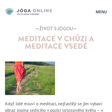
MENU
ŽIVOT S JÓGOU
MEDITACE V CHŮZI A
MEDITACE VSEDĚ
Když lidé mluví o meditaci, nejčastěji se jim vybaví
obraz jogína sedícího v pozici lotosového květu – v