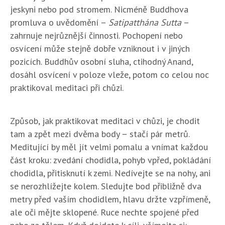
jeskyni nebo pod stromem. Nicméně Buddhova
promluva o uvědomění –
Satipatthána Sutta
–
zahrnuje nejrůznější činnosti. Pochopení nebo
osvícení může stejně dobře vzniknout i v jiných
pozicích. Buddhův osobní sluha, ctihodný Anand,
dosáhl osvícení v poloze vleže, potom co celou noc
praktikoval meditaci při chůzi.
Způsob, jak praktikovat meditaci v chůzi, je chodit
tam a zpět mezi dvěma body – stačí pár metrů.
Meditující by měl jít velmi pomalu a vnímat každou
část kroku: zvedání chodidla, pohyb vpřed, pokládání
chodidla, přitisknutí k zemi. Nedívejte se na nohy, ani
se nerozhlížejte kolem. Sledujte bod přibližně dva
metry před vaším chodidlem, hlavu držte vzpřímeně,
ale oči mějte sklopené. Ruce nechte spojené před