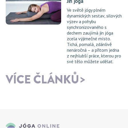
Jin jóga
Ve světě jógy plném
dynamických sestav, silových
výzev a pohybu
synchronizovaného s
dechem zaujímá jin jóga
zcela výjimečné místo.
Tichá, pomalá, zdánlivě
nenáročná – a přitom jedna
z nejhlubší práce, kterou pro
své tělo můžete udělat.
VÍCE ČLÁNKŮ