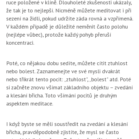
ruce položené v klíně. Dlouholeté zkušenosti ukázaly,
že tak je to nejlepší. Nicméně můžete meditovat i při
sezení na židli, pokud udržíte záda rovná a vzpřímená.
V každém případě je důležité neměnit často polohu
(nejlépe vůbec), protože každý pohyb přeruší
koncentraci.
Poté, co nějakou dobu sedíte, můžete cítit ztuhlost
nebo bolest. Zaznamenejte ve své mysli dvakrát
nebo třikrát tento pocit: „ztuhlost", „bolest" atd. Poté
si začněte znovu všímat základního objektu – zvedání
a klesání břicha. Toto všímání pocitů je druhým
aspektem meditace.
I když byste se měli soustředit na zvedání a klesání
břicha, pravděpodobně zjistíte, že mysl se často