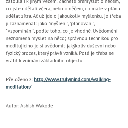
zatoulá i k jiným věcem. Začnete přemýšlet o něčem,
co jste udělali včera, nebo o něčem, co máte v plánu
udělat zítra. Ať už jde o jakoukoliv myšlenku, je třeba
ji zaznamenat: jako "myšlení", "plánování",
"vzpomínání", podle toho, co je vhodné. Uvědomění
neznamená myslet na něco; správnou technikou pro
meditujícího je si uvědomit jakýkoliv duševní nebo
fyzický proces, který právě vzniká. Poté je třeba se
vrátit k vnímání základního objektu.
Přeloženo z:
http://www.trulymind.com/walking-
meditation/
Autor: Ashish Wakode