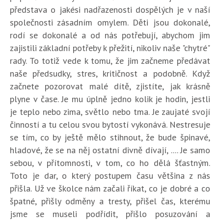
představa o jakési nadřazenosti dospělých je v naší
společnosti zásadním omylem. Děti jsou dokonalé,
rodí se dokonalé a od nás potřebují, abychom jim
zajistili základní potřeby k přežití, nikoliv naše "chytré"
rady. To totiž vede k tomu, že jim začneme předávat
naše předsudky, stres, kritičnost a podobně. Když
začnete pozorovat malé dítě, zjistíte, jak krásně
plyne v čase. Je mu úplně jedno kolik je hodin, jestli
je teplo nebo zima, světlo nebo tma. Je zaujaté svojí
činností a tu celou svou bytostí vykonává. Nestresuje
se tím, co by ještě mělo stihnout, že bude špinavé,
hladové, že se na něj ostatní divně dívají, .... Je samo
sebou, v přítomnosti, v tom, co ho dělá šťastným.
Toto je dar, o který postupem času většina z nás
přišla. Už ve školce nám začali říkat, co je dobré a co
špatné, přišly odměny a tresty, přišel čas, kterému
jsme se museli podřídit, přišlo posuzování a