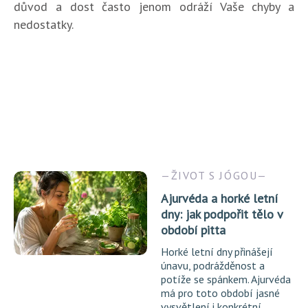
důvod a dost často jenom odráží Vaše chyby a
nedostatky.
ŽIVOT S JÓGOU
Ajurvéda a horké letní
dny: jak podpořit tělo v
období pitta
Horké letní dny přinášejí
únavu, podrážděnost a
potíže se spánkem. Ajurvéda
má pro toto období jasné
vysvětlení i konkrétní