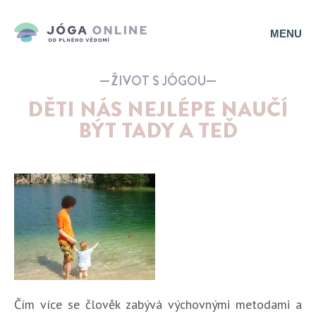
MENU
ŽIVOT S JÓGOU
DĚTI NÁS NEJLÉPE NAUČÍ
BÝT TADY A TEĎ
Čím více se člověk zabývá výchovnými metodami a