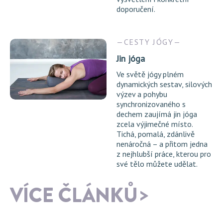
doporučení.
CESTY JÓGY
Jin jóga
Ve světě jógy plném
dynamických sestav, silových
výzev a pohybu
synchronizovaného s
dechem zaujímá jin jóga
zcela výjimečné místo.
Tichá, pomalá, zdánlivě
nenáročná – a přitom jedna
z nejhlubší práce, kterou pro
své tělo můžete udělat.
VÍCE ČLÁNKŮ