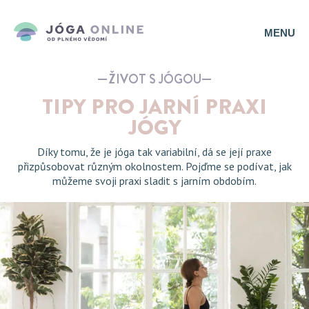
MENU
ŽIVOT S JÓGOU
TIPY PRO JARNÍ PRAXI
JÓGY
Díky tomu, že je jóga tak variabilní, dá se její praxe
přizpůsobovat různým okolnostem. Pojďme se podívat, jak
můžeme svoji praxi sladit s jarním obdobím.