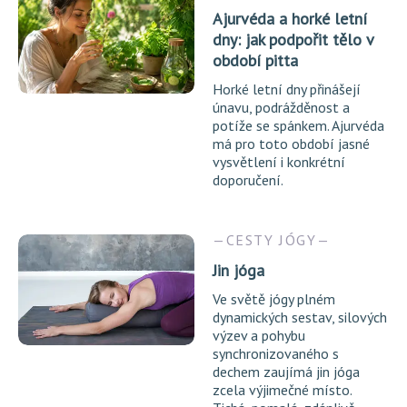
Ajurvéda a horké letní
dny: jak podpořit tělo v
období pitta
Horké letní dny přinášejí
únavu, podrážděnost a
potíže se spánkem. Ajurvéda
má pro toto období jasné
vysvětlení i konkrétní
doporučení.
CESTY JÓGY
Jin jóga
Ve světě jógy plném
dynamických sestav, silových
výzev a pohybu
synchronizovaného s
dechem zaujímá jin jóga
zcela výjimečné místo.