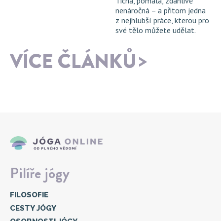
Tichá, pomalá, zdánlivě
nenáročná – a přitom jedna
z nejhlubší práce, kterou pro
své tělo můžete udělat.
VÍCE ČLÁNKŮ
Pilíře jógy
FILOSOFIE
CESTY JÓGY