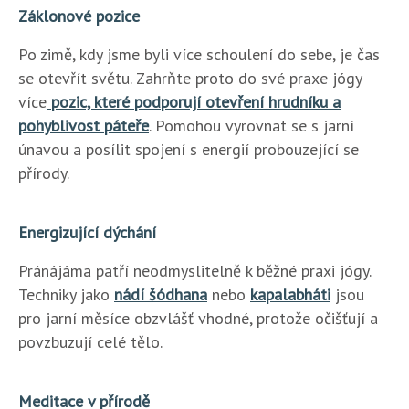
Záklonové pozice
Po zimě, kdy jsme byli více schoulení do sebe, je čas
se otevřít světu. Zahrňte proto do své praxe jógy
více
pozic, které podporují otevření hrudníku a
pohyblivost páteře
. Pomohou vyrovnat se s jarní
únavou a posílit spojení s energií probouzející se
přírody.
Energizující dýchání
Pránájáma patří neodmyslitelně k běžné praxi jógy.
Techniky jako
nádí šódhana
nebo
kapalabháti
jsou
pro jarní měsíce obzvlášť vhodné, protože očišťují a
povzbuzují celé tělo.
Meditace v přírodě