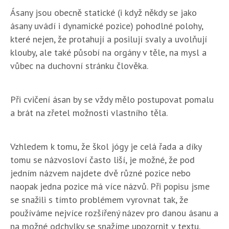
Ásany jsou obecně statické (i když někdy se jako
ásany uvádí i dynamické pozice) pohodlné polohy,
které nejen, že protahují a posilují svaly a uvolňují
klouby, ale také působí na orgány v těle, na mysl a
vůbec na duchovní stránku člověka.
Při cvičení ásan by se vždy mělo postupovat pomalu
a brát na zřetel možnosti vlastního těla.
Vzhledem k tomu, že škol jógy je celá řada a díky
tomu se názvosloví často liší, je možné, že pod
jedním názvem najdete dvě různé pozice nebo
naopak jedna pozice má více názvů. Při popisu jsme
se snažili s tímto problémem vyrovnat tak, že
používáme nejvíce rozšířený název pro danou ásanu a
na možné odchylky se snažíme upozornit v textu.