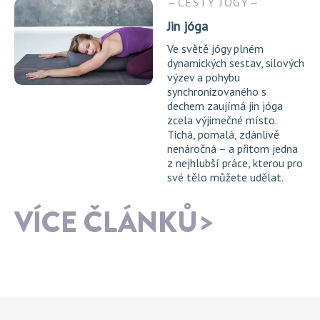
CESTY JÓGY
Jin jóga
Ve světě jógy plném
dynamických sestav, silových
výzev a pohybu
synchronizovaného s
dechem zaujímá jin jóga
zcela výjimečné místo.
Tichá, pomalá, zdánlivě
nenáročná – a přitom jedna
z nejhlubší práce, kterou pro
své tělo můžete udělat.
VÍCE ČLÁNKŮ