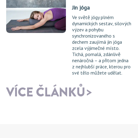
Jin jóga
Ve světě jógy plném
dynamických sestav, silových
výzev a pohybu
synchronizovaného s
dechem zaujímá jin jóga
zcela výjimečné místo.
Tichá, pomalá, zdánlivě
nenáročná – a přitom jedna
z nejhlubší práce, kterou pro
své tělo můžete udělat.
VÍCE ČLÁNKŮ