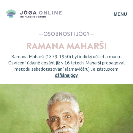
MENU
OSOBNOSTI JÓGY
RAMANA MAHARŠI
Ramana Maharši (1879-1950) byl indický učitel a mudrc.
Osvícení údajně dosáhl již v 16 letech. Maharši propagoval
metodu sebedotazování (átmavičáru). Je zástupcem
džňánajógy
.