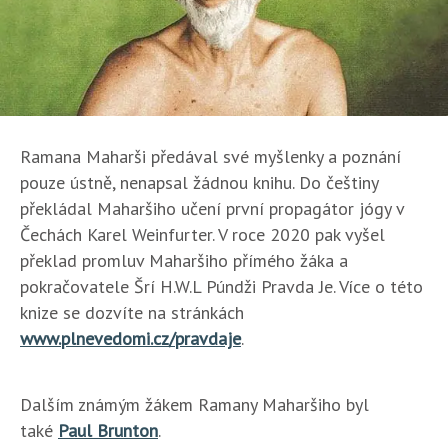
Ramana Maharši předával své myšlenky a poznání
pouze ústně, nenapsal žádnou knihu. Do češtiny
překládal Maharšiho učení první propagátor jógy v
Čechách Karel Weinfurter.
V roce 2020 pak vyšel
překlad promluv Maharšiho přímého žáka a
pokračovatele
Šrí H.W.L Púndži Pravda Je. Více o této
knize se dozvíte na stránkách
www.plnevedomi.cz/pravdaje
.
Dalším známým žákem Ramany Maharšiho byl
také
Paul Brunton
.