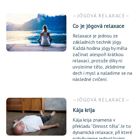
JÓGOVÁ RELAXACE
Co je jógová relaxace
Relaxace je jednou ze
základních technik jógy.
Každá hodina jógy by měla
začínat alespoň krátkou
relaxací, protože díky ní
uvolníme tělo, zklidníme
dech i mysl a naladíme se na
následné cvičení.
JÓGOVÁ RELAXACE
Kája krija
Kája krija znamená v
překladu "činnost těla". Je to
dynamická relaxace, při které
pohybujeme jednotlivými