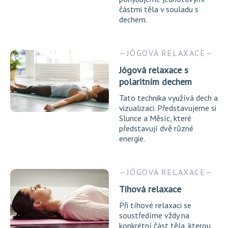
částmi těla v souladu s
dechem.
JÓGOVÁ RELAXACE
Jógová relaxace s
polaritním dechem
Tato technika využívá dech a
vizualizaci. Představujeme si
Slunce a Měsíc, které
představují dvě různé
energie.
JÓGOVÁ RELAXACE
Tíhová relaxace
Při tíhové relaxaci se
soustředíme vždy na
konkrétní část těla, kterou