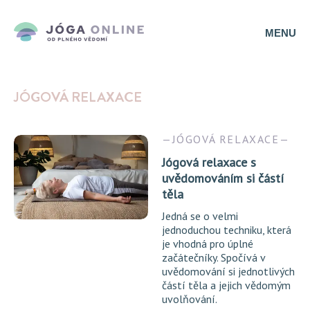
MENU
JÓGOVÁ RELAXACE
JÓGOVÁ RELAXACE
Jógová relaxace s
uvědomováním si částí
těla
Jedná se o velmi
jednoduchou techniku, která
je vhodná pro úplné
začátečníky. Spočívá v
uvědomování si jednotlivých
částí těla a jejich vědomým
uvolňování.