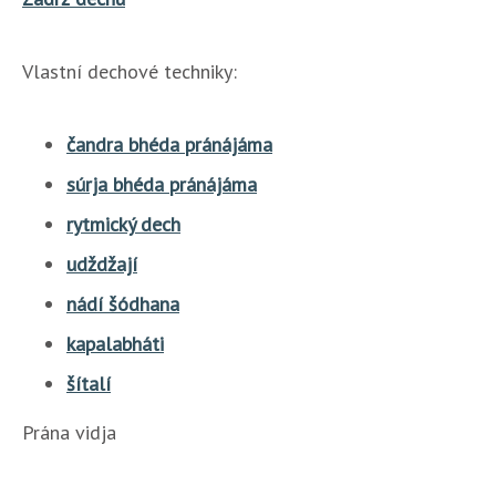
Vlastní dechové techniky:
čandra bhéda pránájáma
súrja bhéda pránájáma
rytmický dech
udždžají
nádí šódhana
kapalabháti
šítalí
Prána vidja