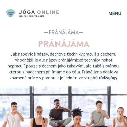
MENU
PRÁNÁJÁMA
PRÁNÁJÁMA
Jak napovídá název, dechové techniky pracují s dechem.
Vhodnější je ale název pránájámické techniky, neboť
nepracují pouze s dechem jako takovým, ale také s
pránou
,
kterou s nádechem přijímáme do těla. Pránájáma doslova
znamená práce s pránou a je jedním ze stupňů
rádžajógy
.