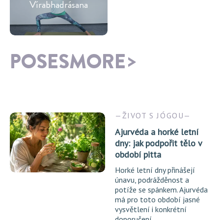
Vírabhadrásana
POSESMORE
ŽIVOT S JÓGOU
Ajurvéda a horké letní
dny: jak podpořit tělo v
období pitta
Horké letní dny přinášejí
únavu, podrážděnost a
potíže se spánkem. Ajurvéda
má pro toto období jasné
vysvětlení i konkrétní
doporučení.