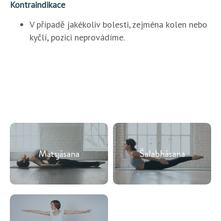
Kontraindikace
V případě jakékoliv bolesti, zejména kolen nebo
kyčlí, pozici neprovádíme.
Matsjásana
Šalabhásana