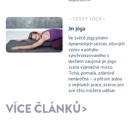
CESTY JÓGY
Jin jóga
Ve světě jógy plném
dynamických sestav, silových
výzev a pohybu
synchronizovaného s
dechem zaujímá jin jóga
zcela výjimečné místo.
Tichá, pomalá, zdánlivě
nenáročná – a přitom jedna
z nejhlubší práce, kterou pro
své tělo můžete udělat.
VÍCE ČLÁNKŮ