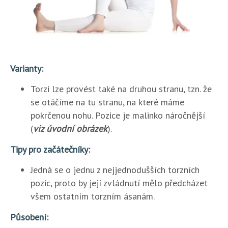
Varianty:
Torzi lze provést také na druhou stranu, tzn. že
se otáčíme na tu stranu, na které máme
pokrčenou nohu. Pozice je malinko náročnější
(
viz úvodní obrázek
).
Tipy pro začátečníky:
Jedná se o jednu z nejjednodušších torzních
pozic, proto by její zvládnutí mělo předcházet
všem ostatním torzním ásanám.
Působení: