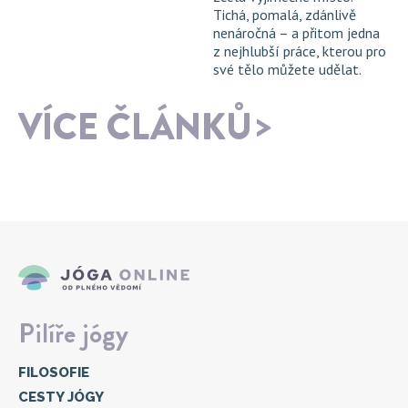
Tichá, pomalá, zdánlivě
nenáročná – a přitom jedna
z nejhlubší práce, kterou pro
své tělo můžete udělat.
VÍCE ČLÁNKŮ
Pilíře jógy
FILOSOFIE
CESTY JÓGY