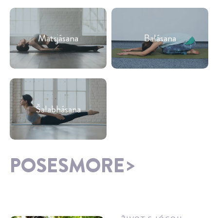
Matsjásana
Balásana
Šalabhásana
POSESMORE