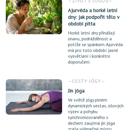
ŽIVOT S JÓGOU
Ajurvéda a horké letní
dny: jak podpořit tělo v
období pitta
Horké letní dny přinášejí
únavu, podrážděnost a
potíže se spánkem. Ajurvéda
má pro toto období jasné
vysvětlení i konkrétní
doporučení.
CESTY JÓGY
Jin jóga
Ve světě jógy plném
dynamických sestav, silových
výzev a pohybu
synchronizovaného s
dechem zaujímá jin jóga
zcela výjimečné místo.